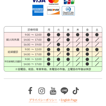
Facebook
Instagram
Youtube
Line
TikTok
プライバシーポリシー
・
English Page