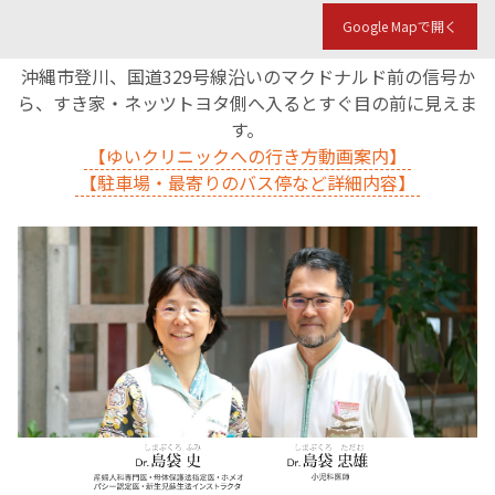
Google Mapで開く
沖縄市登川、国道329号線沿いのマクドナルド前の信号か
ら、すき家・ネッツトヨタ側へ入るとすぐ目の前に見えま
す。
【ゆいクリニックへの行き方動画案内】
【駐車場・最寄りのバス停など詳細内容】