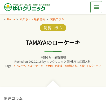
Skip
to
content
Home
お知らせ・最新情報
院長コラム
Categories:
院長コラム
Home
TAMAYAのローケーキ
交通アクセス
お知らせ・最新情報
院長からのごあいさつ
Posted on
2020.2.16
by
ゆいクリニック (沖縄市の産婦人科)
Tags:
TAMAYA
ローケーキ
女医
沖縄
産婦人科
誕生日パーティ
ー
ゆいクリニックの経営理念
診療料金
関連コラム
妊婦健診