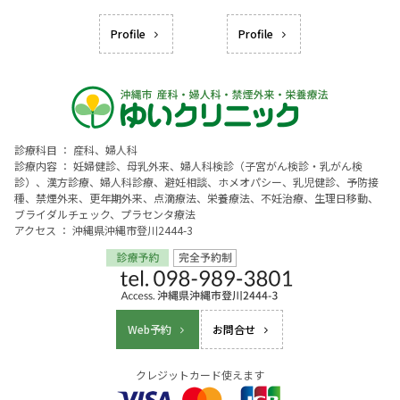
Profile
Profile
診療科目 ： 産科、婦人科
診療内容 ： 妊婦健診、母乳外来、婦人科検診（子宮がん検診・乳がん検
診）、漢方診療、婦人科診療、避妊相談、ホメオパシー、乳児健診、予防接
種、禁煙外来、更年期外来、点滴療法、栄養療法、不妊治療、生理日移動、
ブライダルチェック、プラセンタ療法
アクセス ： 沖縄県沖縄市登川2444-3
Web予約
お問合せ
クレジットカード使えます