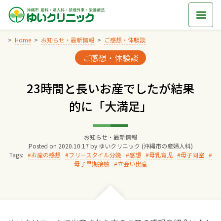
Skip
to
content
Home
お知らせ・最新情報
ご感想・体験談
Categories:
ご感想・体験談
Home
23時間と長いお産でしたが結果
交通アクセス
的に「大満足」
院長からのごあいさつ
お知らせ・最新情報
Posted on
2020.10.17
by
ゆいクリニック (沖縄市の産婦人科)
ゆいクリニックの経営理念
Tags:
お産の感想
フリースタイル分娩
感想
母乳育児
母子同室
母子早期接触
立会い出産
診療料金
妊婦健診