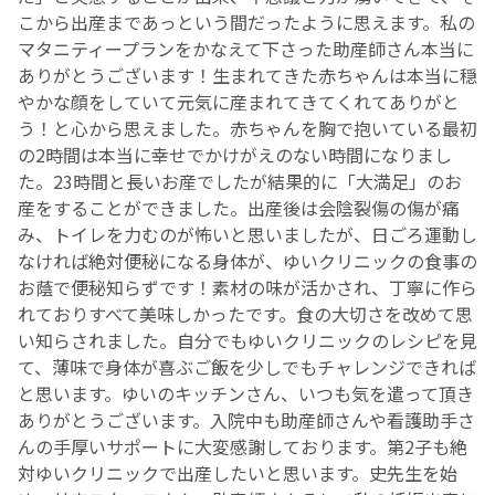
こから出産まであっという間だったように思えます。私の
マタニティープランをかなえて下さった助産師さん本当に
ありがとうございます！生まれてきた赤ちゃんは本当に穏
やかな顔をしていて元気に産まれてきてくれてありがと
う！と心から思えました。赤ちゃんを胸で抱いている最初
の2時間は本当に幸せでかけがえのない時間になりまし
た。23時間と長いお産でしたが結果的に「大満足」のお
産をすることができました。出産後は会陰裂傷の傷が痛
み、トイレを力むのが怖いと思いましたが、日ごろ運動し
なければ絶対便秘になる身体が、ゆいクリニックの食事の
お蔭で便秘知らずです！素材の味が活かされ、丁寧に作ら
れておりすべて美味しかったです。食の大切さを改めて思
い知らされました。自分でもゆいクリニックのレシピを見
て、薄味で身体が喜ぶご飯を少しでもチャレンジできれば
と思います。ゆいのキッチンさん、いつも気を遣って頂き
ありがとうございます。入院中も助産師さんや看護助手さ
んの手厚いサポートに大変感謝しております。第2子も絶
対ゆいクリニックで出産したいと思います。史先生を始