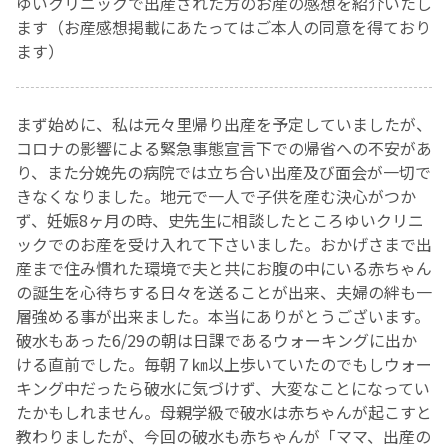
ゆいクリニックで出産された方のお産の感想を紹介いたし
ます（お産感想掲載にあたってはご本人の同意を得ており
お産について
ます）
親と子の結びつき支援
まず始めに、私は元々里帰り出産を予定していましたが、
コロナの影響による緊急事態宣言下での帰省への不安があ
母乳育児
り、また分娩先の病院では立ち合い出産及び面会が一切で
きなくなりました。地元で一人で子供を産む決心がつか
予防接種
ず、妊娠8ヶ月の時、史先生に相談したところゆいクリニ
ックでのお産を受け入れて下さいました。おかげさまで出
その他の診療内容
産まで住み慣れた環境で夫と共にお腹の中にいる赤ちゃん
の誕生を心待ちする日々を送ることが出来、夫婦の絆も一
層強める事が出来ました。本当にありがとうございます。
‘さんルーム’ でさまざまな講座・クラス
破水もあった6/29の朝は日課であるウォーキングに出か
ける直前でした。毎朝７㎞以上歩いていたのでもしウォー
遠方にお住まいで当院での出産を希望される方へ
キング中だったら破水に気づけず、大変なことになってい
たかもしれません。母親学級で破水は赤ちゃんが起こすと
教わりましたが、今回の破水も赤ちゃんが「ママ、出産の
医師プロフィール