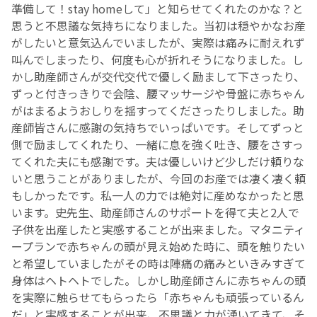
準備して！stay homeして」と知らせてくれたのかな？と
思うと不思議な気持ちになりました。当初は穏やかなお産
English Page
がしたいと意気込んでいましたが、実際は痛みに耐えれず
叫んでしまったり、何度も心が折れそうになりました。し
かし助産師さんが交代交代で優しく励まして下さったり、
ずっと付きっきりで会陰、腰マッサージや骨盤に赤ちゃん
がはまるようおしりを揺すってくださったりしました。助
産師皆さんに感謝の気持ちでいっぱいです。そしてずっと
側で励ましてくれたり、一緒に息を強く吐き、腰をさすっ
てくれた夫にも感謝です。夫は優しいけど少しだけ頼りな
いと思うことがありましたが、今回のお産では凄く凄く頼
もしかったです。私一人の力では絶対に産めなかったと思
います。史先生、助産師さんのサポートを得て夫と2人で
子供を出産したと実感することが出来ました。マタニティ
ープランで赤ちゃんの頭が見え始めた時に、頭を触りたい
と希望していましたがその時は陣痛の痛みといきみすぎて
身体はヘトヘトでした。しかし助産師さんに赤ちゃんの頭
を実際に触らせてもらったら「赤ちゃんも頑張っているん
だ」と実感することが出来、不思議と力が湧いてきて、そ