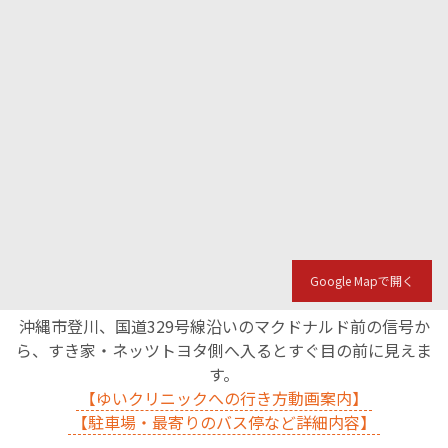
Google Mapで開く
沖縄市登川、国道329号線沿いのマクドナルド前の信号か
ら、すき家・ネッツトヨタ側へ入るとすぐ目の前に見えま
す。
【ゆいクリニックへの行き方動画案内】
【駐車場・最寄りのバス停など詳細内容】