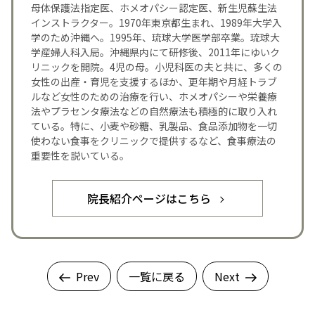
母体保護法指定医、ホメオパシー認定医、新生児蘇生法
インストラクター。1970年東京都生まれ、1989年大学入
学のため沖縄へ。1995年、琉球大学医学部卒業。琉球大
学産婦人科入局。沖縄県内にて研修後、2011年にゆいク
リニックを開院。4児の母。小児科医の夫と共に、多くの
女性の出産・育児を支援するほか、更年期や月経トラブ
ルなど女性のための治療を行い、ホメオパシーや栄養療
法やプラセンタ療法などの自然療法も積極的に取り入れ
ている。特に、小麦や砂糖、乳製品、食品添加物を一切
使わない食事をクリニックで提供するなど、食事療法の
重要性を説いている。
院長紹介ページはこちら
Prev
一覧に戻る
Next