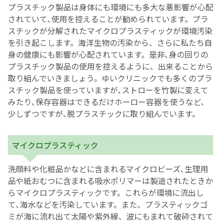
プラスチック製品は身体にも環境にも多大な悪影響が心配
されていて､使用を控えることが勧められています。プラ
English Page
スチックが分解されたマイクロプラスティックが環境汚染
を引き起こします。海洋生物の汚染から、さらに私たち自
身の健康にも影響が心配されています。是非､身の回りの
プラスチック製品の使用を控えるように、出来ることから
取り組んでいきましょう。ゆいクリニックでも多くのプラ
スチック製品を使っていますが､ストローを竹製に変えて
みたり､保存容器はできるだけホーロー容器を使うなど、
少しずつですが､脱プラスチックに取り組んでいます。
マイクロプラスティック
洗顔料や化粧品かなどに含まれるマイクロビーズ､生理用
品や紙おむつに含まれる吸水ポリマーは製造されたときか
らマイクロプラスティックです。これらが環境に流出し
て､海水などを汚染しています。また、プラスティックゴ
ミが海に流れ出て太陽や紫外線、波にもまれて破砕されて