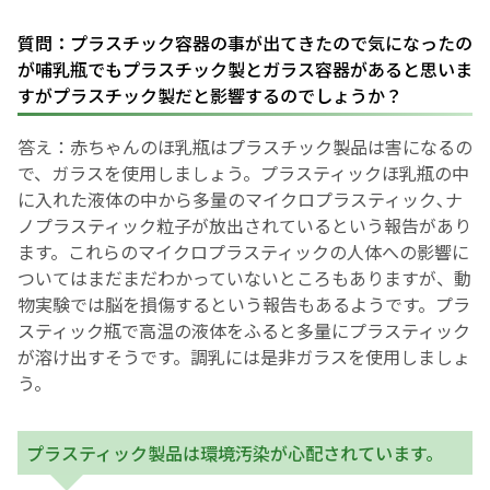
お産について
質問：プラスチック容器の事が出てきたので気になったの
が哺乳瓶でもプラスチック製とガラス容器があると思いま
すがプラスチック製だと影響するのでしょうか？
親と子の結びつき支援
答え：赤ちゃんのほ乳瓶はプラスチック製品は害になるの
母乳育児
で、ガラスを使用しましょう。プラスティックほ乳瓶の中
に入れた液体の中から多量のマイクロプラスティック､ナ
ノプラスティック粒子が放出されているという報告があり
予防接種
ます。これらのマイクロプラスティックの人体への影響に
ついてはまだまだわかっていないところもありますが、動
その他の診療内容
物実験では脳を損傷するという報告もあるようです。プラ
スティック瓶で高温の液体をふると多量にプラスティック
‘さんルーム’ でさまざまな講座・クラス
が溶け出すそうです。調乳には是非ガラスを使用しましょ
う。
遠方にお住まいで当院での出産を希望される方へ
プラスティック製品は環境汚染が心配されています。
医師プロフィール