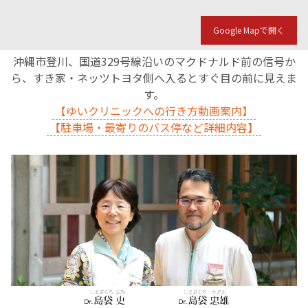
Google Mapで開く
沖縄市登川、国道329号線沿いのマクドナルド前の信号か
ら、すき家・ネッツトヨタ側へ入るとすぐ目の前に見えま
す。
【ゆいクリニックへの行き方動画案内】
【駐車場・最寄りのバス停など詳細内容】