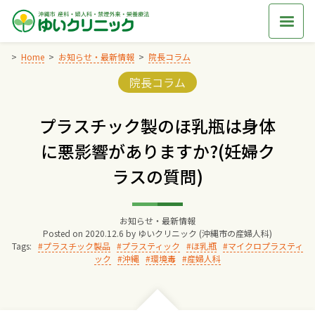
Skip
to
content
Home
お知らせ・最新情報
院長コラム
Categories:
院長コラム
Home
プラスチック製のほ乳瓶は身体
交通アクセス
に悪影響がありますか?(妊婦ク
ラスの質問)
院長からのごあいさつ
ゆいクリニックの経営理念
お知らせ・最新情報
Posted on
2020.12.6
by
ゆいクリニック (沖縄市の産婦人科)
Tags:
プラスチック製品
プラスティック
ほ乳瓶
マイクロプラスティ
ック
沖縄
環境毒
産婦人科
診療料金
妊婦健診