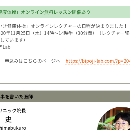
健康体操」オンライン無料レッスン開催あり。
English Page
いき健康体操」オンラインレクチャーの日程が決まりました！
020年11月25日（水）14時～14時半（30分間）（レクチャー
しています）
Lab
料 申込みはこちらのページへ
https://bipoji-lab.com/?p=20
記事を書いた医師
リニック院長
 史
himabukuro