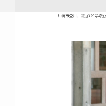
沖縄市登川、国道329号線