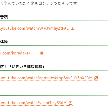
く学んでいただく動画コンテンツだそうです。
お産について
音頭
親と子の結びつき支援
w.youtube.com/watch?v=KJvmhyZtPAE
母乳育児
体操
予防接種
p4u.com/koredake/
その他の診療内容
防！「いきいき健康体操」
w.youtube.com/watch?app=desktop&v=9jCi6oXS8IY
‘さんルーム’ でさまざまな講座・クラス
遠方にお住まいで当院での出産を希望される方へ
w.youtube.com/watch?v=cbi3rsyS3dM
医師プロフィール