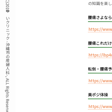
Copyright(C)2018ゆいクリニック -沖縄市の産婦人科-, ALL Rights Reserved.
の知識を楽し
腰痛さよなら
https://ww
腰痛これだけ
https://lb
転倒・腰痛予
https://ww
美ポジ体操
https://ww