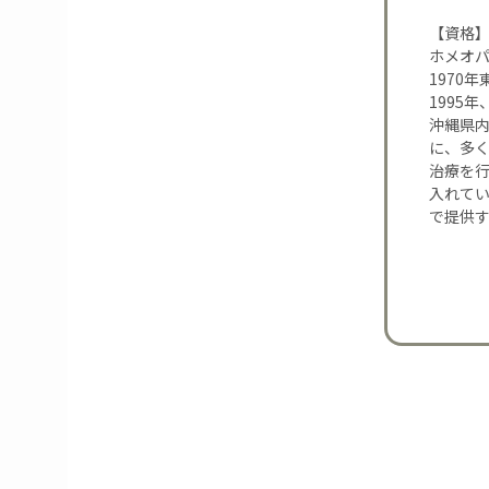
【資格
ホメオ
1970
1995
沖縄県内
に、多
治療を
入れて
で提供