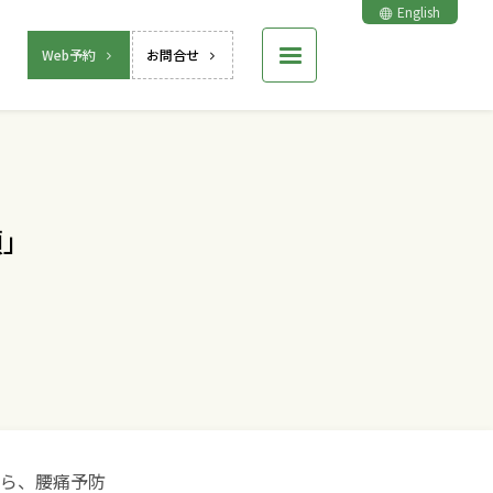
English
Web予約
お問合せ
頭」
がら、腰痛予防