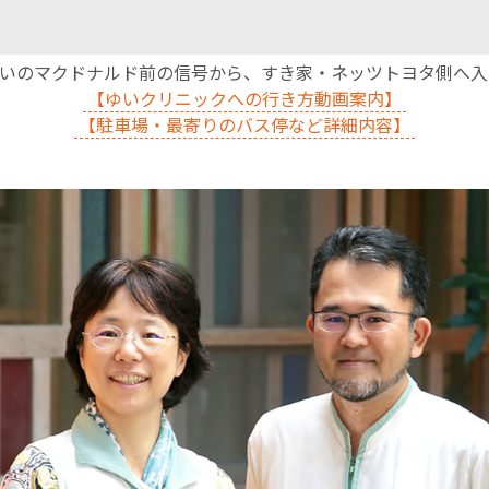
沿いのマクドナルド前の信号から、すき家・ネッツトヨタ側へ
【ゆいクリニックへの行き方動画案内】
【駐車場・最寄りのバス停など詳細内容】