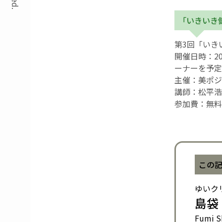
「いきいき
第3回「いき
開催日時：2
ーナーを予定
主催：美ポジ®
講師：松平浩
参加費：無
この
ゆいク
島袋
Fumi S