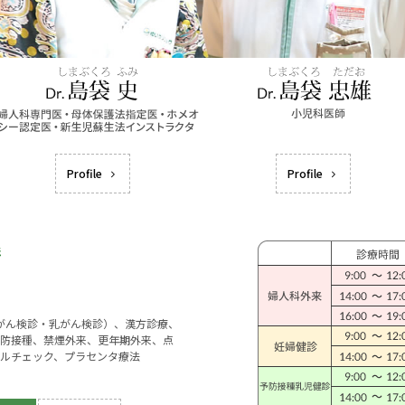
Profile
Profile
宮がん検診・乳がん検診）、漢方診療、
防接種、禁煙外来、更年期外来、点
ルチェック、プラセンタ療法