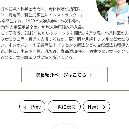
】日本産婦人科学会専門医、母体保護法指定医、
パシー認定医、新生児蘇生法インストラクター。
年東京都生まれ、1989年大学入学のため沖縄へ。
年、琉球大学医学部卒業。琉球大学産婦人科入局。
にて研修後、2011年にゆいクリニックを開院。4児の母。小児科医の
くの女性の出産・育児を支援するほか、更年期や月経トラブルなど女性
行い、ホメオパシーや栄養療法やプラセンタ療法などの自然療法も積極
いる。特に、小麦や砂糖、乳製品、食品添加物を一切使わない食事をク
するなど、食事療法の重要性を説いている。
院長紹介ページはこちら
Prev
一覧に戻る
Next