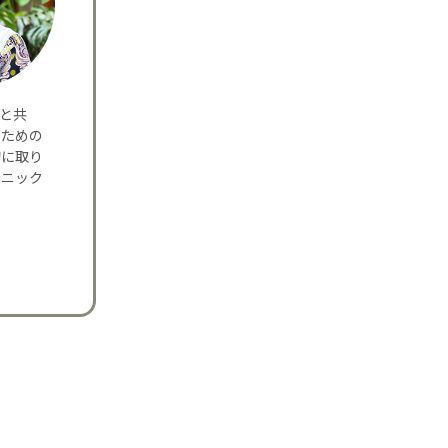
夫と共
のための
的に取り
リニック