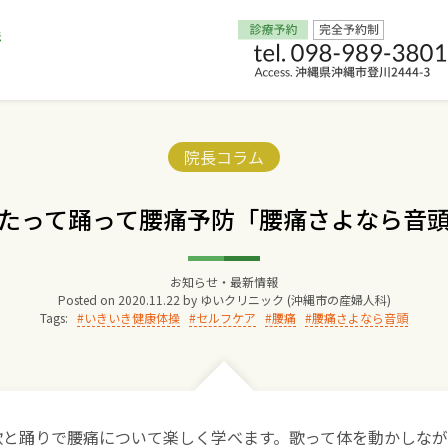
Home
Categories:
院長コラム
交通アクセス
たって踊って腰痛予防「腰痛さよなら音
院長からのごあいさつ
お知らせ・最新情報
Posted on
2020.11.22
by
ゆいクリニック (沖縄市の産婦人科)
ゆいクリニックの経営理念
Tags:
いきいき健康体操
セルフケア
腰痛
腰痛さよなら音頭
診療料金
妊婦健診
eで歌と踊りで腰痛について楽しく学べます。歌って体を動かしな