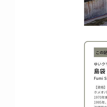
この
ゆいク
島袋
Fumi S
【資格
ホメオ
1970
1995