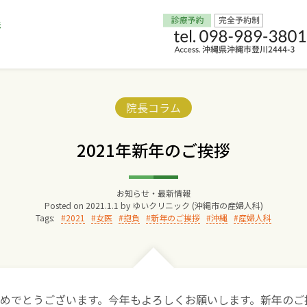
Home
Categories:
院長コラム
交通アクセス
2021年新年のご挨拶
院長からのごあいさつ
お知らせ・最新情報
Posted on
2021.1.1
by
ゆいクリニック (沖縄市の産婦人科)
ゆいクリニックの経営理念
Tags:
2021
女医
抱負
新年のご挨拶
沖縄
産婦人科
診療料金
妊婦健診
めでとうございます。今年もよろしくお願いします。新年のご