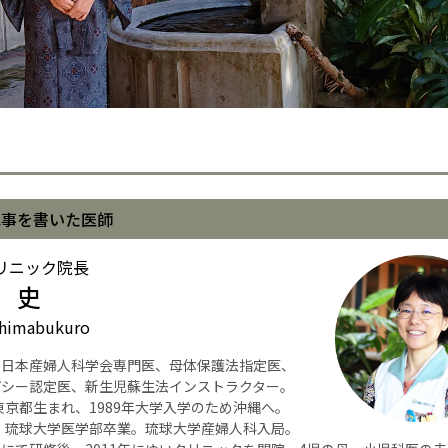
記事を書いた医師
リニック院長
 史
himabukuro
】日本産婦人科学会専門医、母体保護法指定医、
パシー認定医、新生児蘇生法インストラクター。
年東京都生まれ、1989年大学入学のため沖縄へ。
年、琉球大学医学部卒業。琉球大学産婦人科入局。