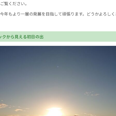
ご覧ください。
お産について
今年もより一層の発展を目指して頑張ります。どうかよろしく
親と子の結びつき支援
ックから見える初日の出
母乳育児
予防接種
その他の診療内容
‘さんルーム’ でさまざまな講座・クラス
遠方にお住まいで当院での出産を希望される方へ
医師プロフィール