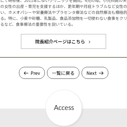
にて研修後、2011年にゆいクリニックを開院。4児の母。小児科医の
くの女性の出産・育児を支援するほか、更年期や月経トラブルなど女性
行い、ホメオパシーや栄養療法やプラセンタ療法などの自然療法も積極
いる。特に、小麦や砂糖、乳製品、食品添加物を一切使わない食事をク
するなど、食事療法の重要性を説いている。
院長紹介ページはこちら
Prev
一覧に戻る
Next