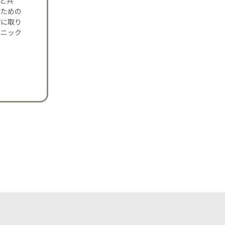
夫と共
のための
的に取り
リニック