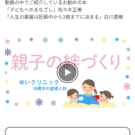
動画の中でご紹介しているお勧めの本
「子どもへのまなざし」佐々木正美
お産について
「人生の基盤は妊娠中から
3
歳までに決まる」白川嘉継
親と子の結びつき支援
母乳育児
予防接種
その他の診療内容
‘さんルーム’ でさまざまな講座・クラス
遠方にお住まいで当院での出産を希望される方へ
医師プロフィール