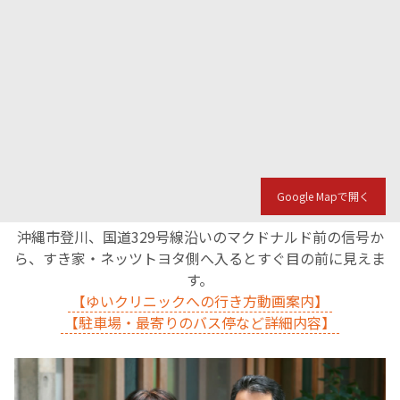
Google Mapで開く
沖縄市登川、国道329号線沿いのマクドナルド前の信号か
ら、すき家・ネッツトヨタ側へ入るとすぐ目の前に見えま
す。
【ゆいクリニックへの行き方動画案内】
【駐車場・最寄りのバス停など詳細内容】