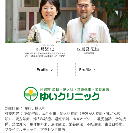
Profile
Profile
診療科目 ： 産科、婦人科
診療内容 ： 妊婦健診、母乳外来、婦人科検診（子宮がん検診・乳がん検
診）、漢方診療、婦人科診療、避妊相談、ホメオパシー、乳児健診、予防接
種、禁煙外来、更年期外来、点滴療法、栄養療法、不妊治療、生理日移動、
ブライダルチェック、プラセンタ療法