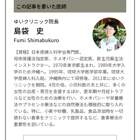
この記事を書いた医師
English Page
ゆいクリニック院長
島袋 史
Fumi Shimabukuro
【資格】日本産婦人科学会専門医、
母体保護法指定医、ホメオパシー認定医、新生児蘇生法
インストラクター。1970年東京都生まれ、1989年大学入
学のため沖縄へ。1995年、琉球大学医学部卒業。琉球大
学産婦人科入局。沖縄県内にて研修後、2011年にゆいク
リニックを開院。4児の母。小児科医の夫と共に、多くの
女性の出産・育児を支援するほか、更年期や月経トラブ
ルなど女性のための治療を行い、ホメオパシーや栄養療
法やプラセンタ療法などの自然療法も積極的に取り入れ
ている。特に、小麦や砂糖、乳製品、食品添加物を一切
使わない食事をクリニックで提供するなど、食事療法の
重要性を説いている。