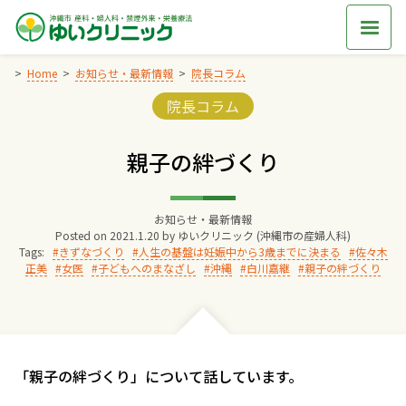
Skip
to
content
Home
お知らせ・最新情報
院長コラム
Categories:
院長コラム
Home
親子の絆づくり
交通アクセス
お知らせ・最新情報
院長からのごあいさつ
Posted on
2021.1.20
by
ゆいクリニック (沖縄市の産婦人科)
Tags:
きずなづくり
人生の基盤は妊娠中から3歳までに決まる
佐々木
正美
女医
子どもへのまなざし
沖縄
白川嘉継
親子の絆づくり
ゆいクリニックの経営理念
診療料金
「親子の絆づくり」について話しています。
妊婦健診