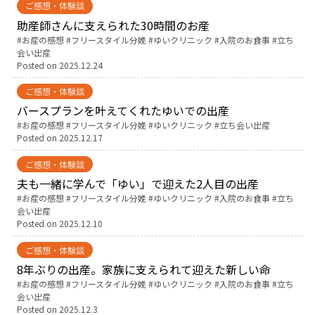
ご感想・体験談
助産師さんに支えられた30時間のお産
お産について
Tags:
お産の感想
フリースタイル分娩
ゆいクリニック
入院のお食事
立ち
会い出産
Posted on
2025.12.24
親と子の結びつき支援
ご感想・体験談
母乳育児
バースプランを叶えてくれたゆいでの出産
Tags:
お産の感想
フリースタイル分娩
ゆいクリニック
立ち会い出産
Posted on
2025.12.17
予防接種
ご感想・体験談
夫も一緒に学んで「ゆい」で迎えた2人目の出産
その他の診療内容
Tags:
お産の感想
フリースタイル分娩
ゆいクリニック
入院のお食事
立ち
会い出産
Posted on
2025.12.10
‘さんルーム’ でさまざまな講座・クラス
ご感想・体験談
遠方にお住まいで当院での出産を希望される方へ
8年ぶりの出産。家族に支えられて迎えた新しい命
Tags:
お産の感想
フリースタイル分娩
ゆいクリニック
入院のお食事
立ち
会い出産
医師プロフィール
Posted on
2025.12.3