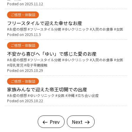
Posted on
2025.11.12
ご感想・体験談
フリースタイルで迎えた幸せなお産
Tags:
お産の感想
フリースタイル分娩
ゆいクリニック
入院のお食事
女医
Posted on
2025.11.5
ご感想・体験談
不安から喜びへ「ゆい」で感じた愛のお産
Tags:
お産の感想
フリースタイル分娩
ゆいクリニック
入院のお食事
女医
母乳育児
母子早期接触
Posted on
2025.10.29
ご感想・体験談
家族みんなで迎えた帝王切開での出産
Tags:
お産の感想
ゆいクリニック
女医
沖縄
立ち会い出産
Posted on
2025.10.22
Prev
Next