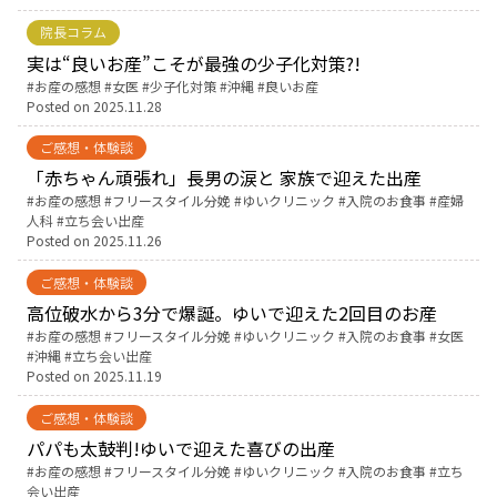
院長コラム
English Page
実は“良いお産”こそが最強の少子化対策?!
Tags:
お産の感想
女医
少子化対策
沖縄
良いお産
Posted on
2025.11.28
ご感想・体験談
「赤ちゃん頑張れ」長男の涙と 家族で迎えた出産
Tags:
お産の感想
フリースタイル分娩
ゆいクリニック
入院のお食事
産婦
人科
立ち会い出産
Posted on
2025.11.26
ご感想・体験談
高位破水から3分で爆誕。ゆいで迎えた2回目のお産
Tags:
お産の感想
フリースタイル分娩
ゆいクリニック
入院のお食事
女医
沖縄
立ち会い出産
Posted on
2025.11.19
ご感想・体験談
パパも太鼓判!ゆいで迎えた喜びの出産
Tags:
お産の感想
フリースタイル分娩
ゆいクリニック
入院のお食事
立ち
会い出産