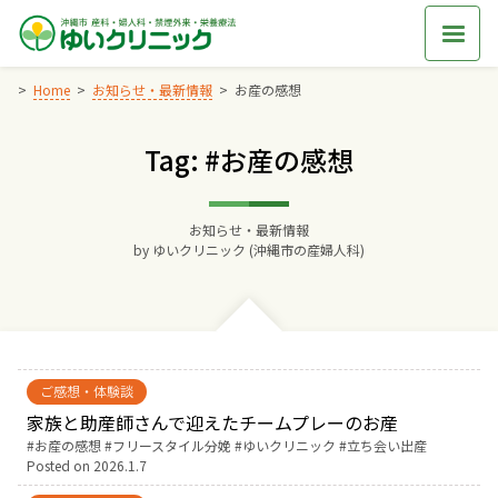
Skip
to
content
Home
お知らせ・最新情報
お産の感想
Tag: #お産の感想
Home
交通アクセス
お知らせ・最新情報
by
ゆいクリニック (沖縄市の産婦人科)
院長からのごあいさつ
ゆいクリニックの経営理念
ご感想・体験談
診療料金
家族と助産師さんで迎えたチームプレーのお産
Tags:
お産の感想
フリースタイル分娩
ゆいクリニック
立ち会い出産
Posted on
2026.1.7
妊婦健診