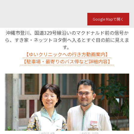
Google Mapで開く
沖縄市登川、国道329号線沿いのマクドナルド前の信号か
ら、すき家・ネッツトヨタ側へ入るとすぐ目の前に見えま
す。
【ゆいクリニックへの行き方動画案内】
【駐車場・最寄りのバス停など詳細内容】