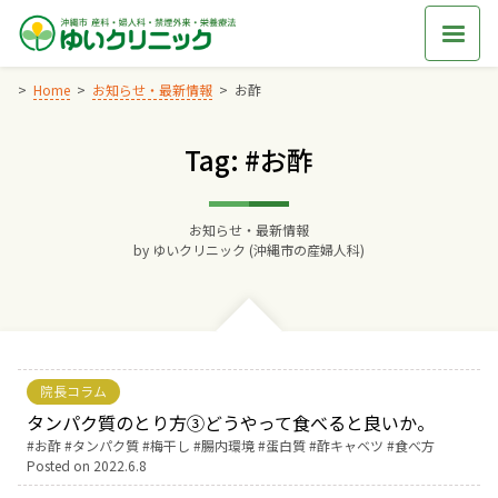
Skip
to
content
Home
お知らせ・最新情報
お酢
Tag: #お酢
Home
交通アクセス
お知らせ・最新情報
by
ゆいクリニック (沖縄市の産婦人科)
院長からのごあいさつ
ゆいクリニックの経営理念
院長コラム
診療料金
タンパク質のとり方③どうやって食べると良いか。
Tags:
お酢
タンパク質
梅干し
腸内環境
蛋白質
酢キャベツ
食べ方
Posted on
2022.6.8
妊婦健診