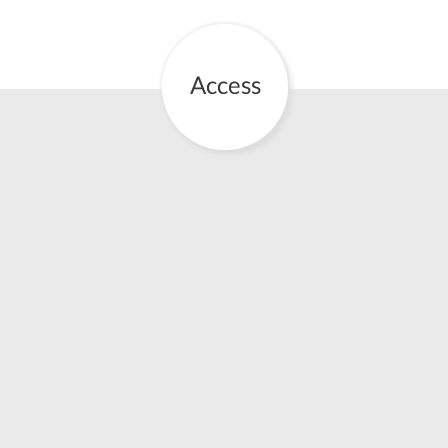
お産について
親と子の結びつき支援
母乳育児
予防接種
その他の診療内容
‘さんルーム’ でさまざまな講座・クラス
遠方にお住まいで当院での出産を希望される方へ
医師プロフィール