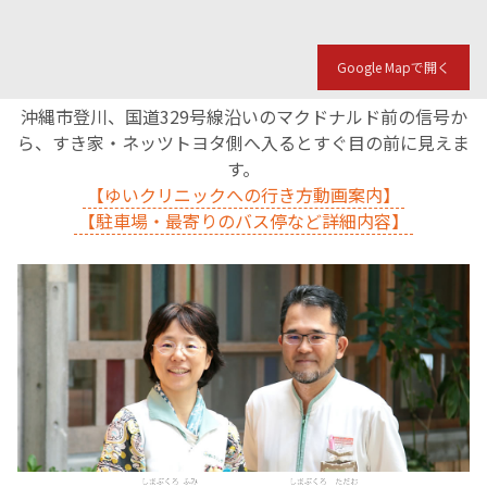
English Page
Google Mapで開く
沖縄市登川、国道329号線沿いのマクドナルド前の信号か
ら、すき家・ネッツトヨタ側へ入るとすぐ目の前に見えま
す。
【ゆいクリニックへの行き方動画案内】
【駐車場・最寄りのバス停など詳細内容】