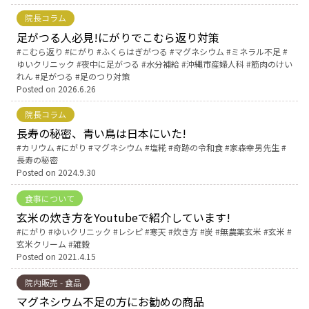
院長コラム
お産について
足がつる人必見!にがりでこむら返り対策
Tags:
こむら返り
にがり
ふくらはぎがつる
マグネシウム
ミネラル不足
ゆいクリニック
夜中に足がつる
水分補給
沖縄市産婦人科
筋肉のけい
親と子の結びつき支援
れん
足がつる
足のつり対策
Posted on
2026.6.26
母乳育児
院長コラム
長寿の秘密、青い鳥は日本にいた!
予防接種
Tags:
カリウム
にがり
マグネシウム
塩糀
奇跡の令和食
家森幸男先生
長寿の秘密
Posted on
2024.9.30
その他の診療内容
食事について
玄米の炊き方をYoutubeで紹介しています!
‘さんルーム’ でさまざまな講座・クラス
Tags:
にがり
ゆいクリニック
レシピ
寒天
炊き方
炭
無農薬玄米
玄米
玄米クリーム
雑穀
Posted on
2021.4.15
遠方にお住まいで当院での出産を希望される方へ
院内販売 - 食品
マグネシウム不足の方にお勧めの商品
医師プロフィール