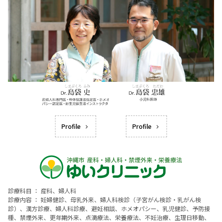
Profile
Profile
診療科目 ： 産科、婦人科
診療内容 ： 妊婦健診、母乳外来、婦人科検診（子宮がん検診・乳がん検
診）、漢方診療、婦人科診療、避妊相談、ホメオパシー、乳児健診、予防接
種、禁煙外来、更年期外来、点滴療法、栄養療法、不妊治療、生理日移動、