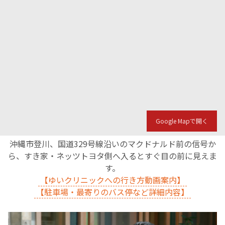
Google Mapで開く
沖縄市登川、国道329号線沿いのマクドナルド前の信号か
ら、すき家・ネッツトヨタ側へ入るとすぐ目の前に見えま
す。
【ゆいクリニックへの行き方動画案内】
【駐車場・最寄りのバス停など詳細内容】