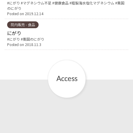
Tags:
にがり
マグネシウム不足
健康食品
粗製海水塩化マグネシウム
粟国
のにがり
English Page
Posted on
2019.12.14
院内販売 - 食品
にがり
Tags:
にがり
粟国のにがり
Posted on
2018.11.3