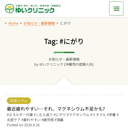
Skip
to
content
Home
お知らせ・最新情報
にがり
Tag: #にがり
Home
交通アクセス
お知らせ・最新情報
by
ゆいクリニック (沖縄市の産婦人科)
院長からのごあいさつ
ゆいクリニックの経営理念
院長コラム
診療料金
最近疲れやすい…それ、マグネシウム不足かも?
Tags:
エネルギー代謝
こむら返り
にがり
マグネシウム
ミネラル
栄養
炎症ケア
疲れやすい
疲労感
頭痛
妊婦健診
Posted on
2026.6.26