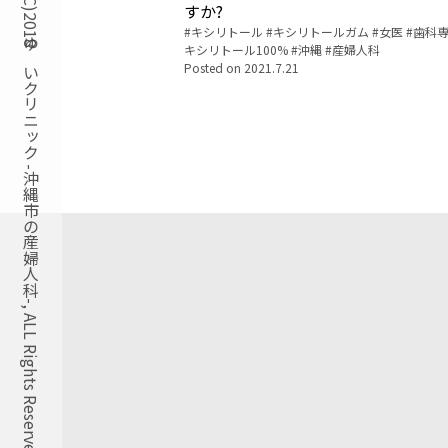
Copyright(C)2018ゆいクリニック -沖縄市の産婦人科-, ALL Rights Reserved.
すか?
Tags:
キシリトール
キシリトールガム
女医
歯科
キシリトール100%
沖縄
産婦人科
Posted on
2021.7.21