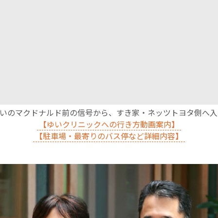
English Page
沿いのマクドナルド前の信号から、すき家・ネッツトヨタ側へ
【ゆいクリニックへの行き方動画案内】
【駐車場・最寄りのバス停など詳細内容】