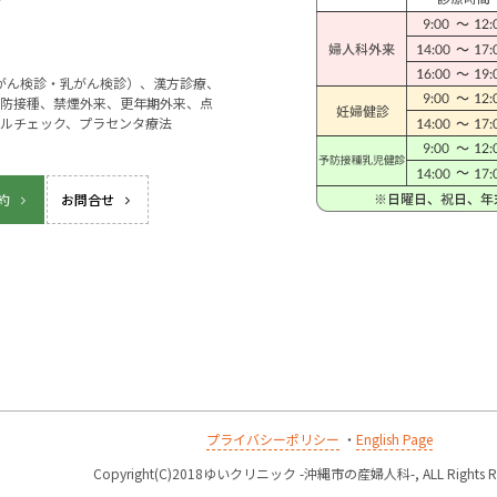
宮がん検診・乳がん検診）、漢方診療、
防接種、禁煙外来、更年期外来、点
ルチェック、プラセンタ療法
約
お問合せ
プライバシーポリシー
・
English Page
k
Copyright(C)2018ゆいクリニック -沖縄市の産婦人科-, ALL Rights Re