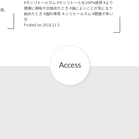
Tags:
キシリトールガム
キシリトールを100%使用
より
健康に興味が出始めたとき
歯によいことが気になり
専用、
お産について
始めたとき
歯科専用 キシリトールガム
間食が多い
方
Posted on
2018.11.3
親と子の結びつき支援
母乳育児
予防接種
その他の診療内容
‘さんルーム’ でさまざまな講座・クラス
遠方にお住まいで当院での出産を希望される方へ
医師プロフィール