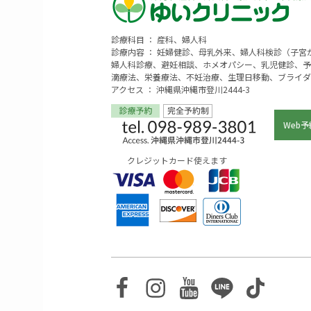
診療科目 ： 産科、婦人科
診療内容 ： 妊婦健診、母乳外来、婦人科検診（子
婦人科診療、避妊相談、ホメオパシー、乳児健診、予
滴療法、栄養療法、不妊治療、生理日移動、ブライダ
アクセス ： 沖縄県沖縄市登川2444-3
Web予
クレジットカード使えます
Facebook
Instagram
Youtube
Line
TikTo