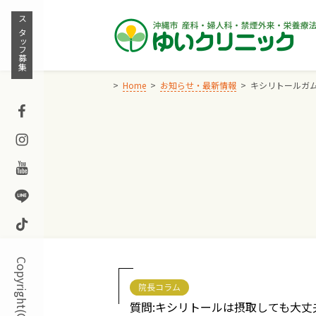
Skip
to
スタッフ募集
content
Home
お知らせ・最新情報
キシリトールガ
Facebook
Instagram
Youtube
Line
TikTok
院長コラム
質問:キシリトールは摂取しても大丈