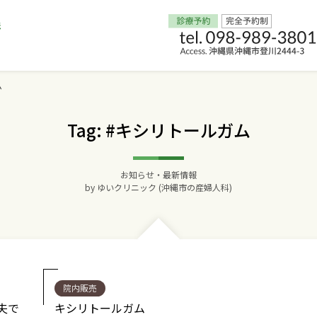
ム
Home
Tag: #キシリトールガム
交通アクセス
お知らせ・最新情報
院長からのごあいさつ
by
ゆいクリニック (沖縄市の産婦人科)
ゆいクリニックの経営理念
診療料金
院内販売
妊婦健診
夫で
キシリトールガム