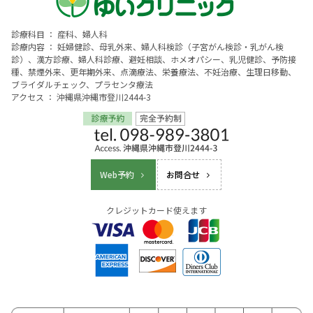
診療科目 ： 産科、婦人科
診療内容 ： 妊婦健診、母乳外来、婦人科検診（子宮がん検診・乳がん検
診）、漢方診療、婦人科診療、避妊相談、ホメオパシー、乳児健診、予防接
種、禁煙外来、更年期外来、点滴療法、栄養療法、不妊治療、生理日移動、
ブライダルチェック、プラセンタ療法
アクセス ： 沖縄県沖縄市登川2444-3
Web予約
お問合せ
クレジットカード使えます