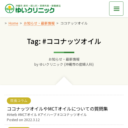
Skip
to
content
Home
お知らせ・最新情報
ココナッツオイル
Tag: #ココナッツオイル
Home
交通アクセス
お知らせ・最新情報
by
ゆいクリニック (沖縄市の産婦人科)
院長からのごあいさつ
ゆいクリニックの経営理念
院長コラム
診療料金
ココナッツオイルやMCTオイルについての質問集
Tags:
iHerb
MCTオイル
アイハーブ
ココナッツオイル
Posted on
2022.3.12
妊婦健診