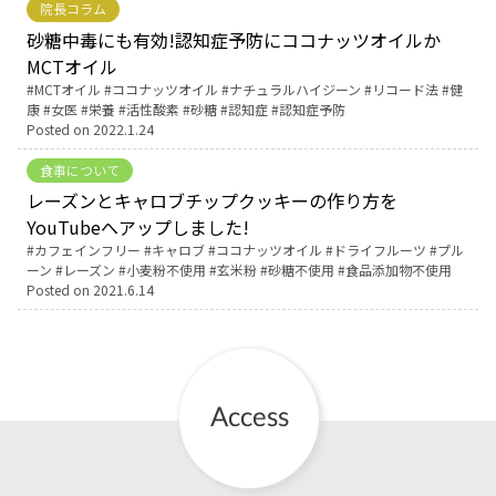
院長コラム
砂糖中毒にも有効!認知症予防にココナッツオイルか
お産について
MCTオイル
Tags:
MCTオイル
ココナッツオイル
ナチュラルハイジーン
リコード法
健
親と子の結びつき支援
康
女医
栄養
活性酸素
砂糖
認知症
認知症予防
Posted on
2022.1.24
母乳育児
食事について
レーズンとキャロブチップクッキーの作り方を
YouTubeへアップしました!
予防接種
Tags:
カフェインフリー
キャロブ
ココナッツオイル
ドライフルーツ
プル
ーン
レーズン
小麦粉不使用
玄米粉
砂糖不使用
食品添加物不使用
Posted on
2021.6.14
その他の診療内容
‘さんルーム’ でさまざまな講座・クラス
遠方にお住まいで当院での出産を希望される方へ
医師プロフィール