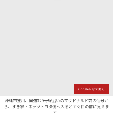
English Page
Google Mapで開く
沖縄市登川、国道329号線沿いのマクドナルド前の信号か
ら、すき家・ネッツトヨタ側へ入るとすぐ目の前に見えま
す。