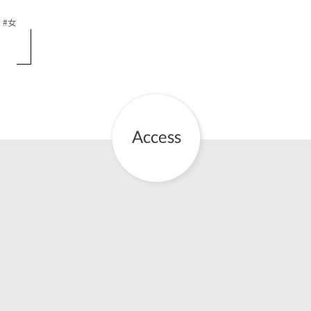
絡
女
お産について
親と子の結びつき支援
母乳育児
予防接種
その他の診療内容
‘さんルーム’ でさまざまな講座・クラス
遠方にお住まいで当院での出産を希望される方へ
医師プロフィール