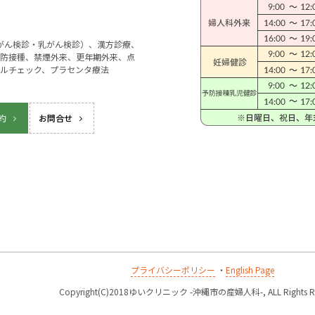
宮がん検診・乳がん検診）、漢方診療、
防接種、禁煙外来、更年期外来、点
ルチェック、プラセンタ療法
約
お問合せ
プライバシーポリシー
・
English Page
k
Copyright(C)2018ゆいクリニック -沖縄市の産婦人科-, ALL Rights Re