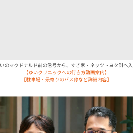
English Page
沿いのマクドナルド前の信号から、すき家・ネッツトヨタ側へ
【ゆいクリニックへの行き方動画案内】
【駐車場・最寄りのバス停など詳細内容】