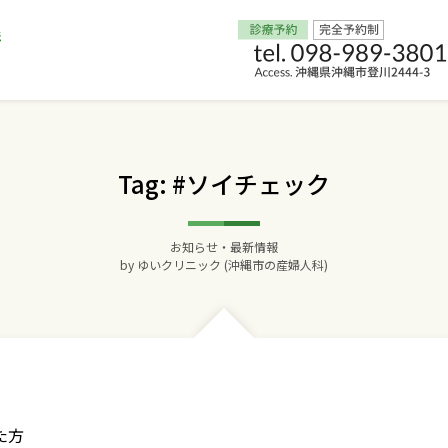
Home
Tag: #ソイチェック
交通アクセス
お知らせ・最新情報
院長からのごあいさつ
by
ゆいクリニック (沖縄市の産婦人科)
ゆいクリニックの経営理念
診療料金
妊婦健診
た方