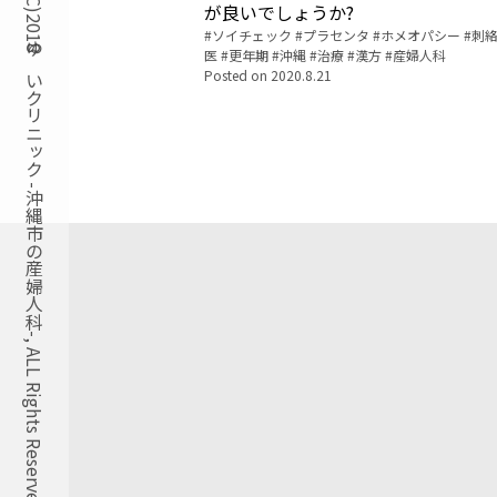
Copyright(C)2018ゆいクリニック -沖縄市の産婦人科-, ALL Rights Reserved.
が良いでしょうか?
Tags:
ソイチェック
プラセンタ
ホメオパシー
刺
医
更年期
沖縄
治療
漢方
産婦人科
Posted on
2020.8.21