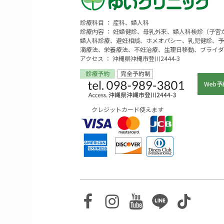
診療科目 ： 産科、婦人科
診療内容 ： 妊婦健診、母乳外来、婦人科検診（子
婦人科診療、避妊相談、ホメオパシー、乳児健診、予
滴療法、栄養療法、不妊治療、生理日移動、ブライダ
アクセス ： 沖縄県沖縄市登川2444-3
Web予
クレジットカード使えます
Facebook
Instagram
Youtube
Line
TikTo