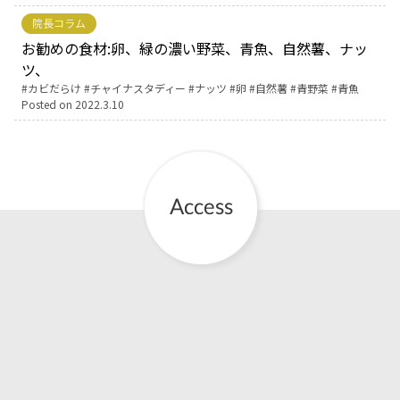
院長コラム
お産について
お勧めの食材:卵、緑の濃い野菜、青魚、自然薯、ナッ
ツ、
親と子の結びつき支援
Tags:
カビだらけ
チャイナスタディー
ナッツ
卵
自然薯
青野菜
青魚
Posted on
2022.3.10
母乳育児
予防接種
その他の診療内容
‘さんルーム’ でさまざまな講座・クラス
遠方にお住まいで当院での出産を希望される方へ
医師プロフィール