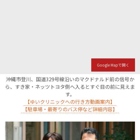
English Page
Google Mapで開く
沖縄市登川、国道329号線沿いのマクドナルド前の信号か
ら、すき家・ネッツトヨタ側へ入るとすぐ目の前に見えま
す。
【ゆいクリニックへの行き方動画案内】
【駐車場・最寄りのバス停など詳細内容】