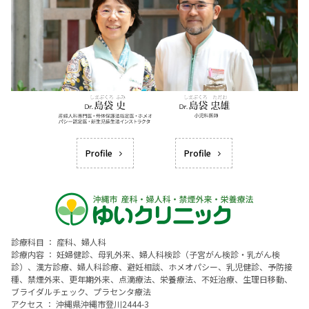
Profile
Profile
診療科目 ： 産科、婦人科
診療内容 ： 妊婦健診、母乳外来、婦人科検診（子宮がん検診・乳がん検
診）、漢方診療、婦人科診療、避妊相談、ホメオパシー、乳児健診、予防接
種、禁煙外来、更年期外来、点滴療法、栄養療法、不妊治療、生理日移動、
ブライダルチェック、プラセンタ療法
アクセス ： 沖縄県沖縄市登川2444-3