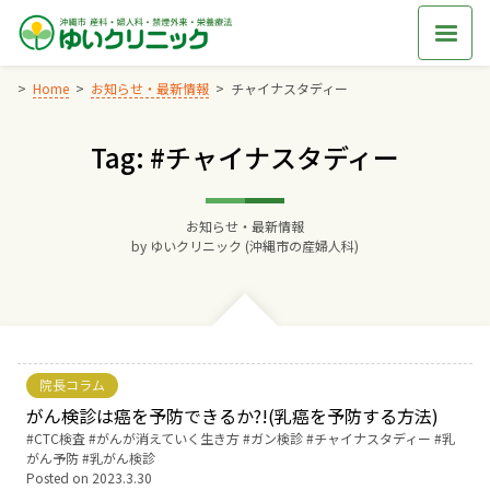
Skip
to
content
Home
お知らせ・最新情報
チャイナスタディー
Tag: #チャイナスタディー
Home
交通アクセス
お知らせ・最新情報
by
ゆいクリニック (沖縄市の産婦人科)
院長からのごあいさつ
ゆいクリニックの経営理念
院長コラム
診療料金
がん検診は癌を予防できるか?!(乳癌を予防する方法)
Tags:
CTC検査
がんが消えていく生き方
ガン検診
チャイナスタディー
乳
がん予防
乳がん検診
妊婦健診
Posted on
2023.3.30