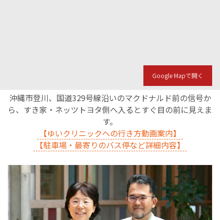
Google Mapで開く
沖縄市登川、国道329号線沿いのマクドナルド前の信号か
ら、すき家・ネッツトヨタ側へ入るとすぐ目の前に見えま
す。
【ゆいクリニックへの行き方動画案内】
【駐車場・最寄りのバス停など詳細内容】