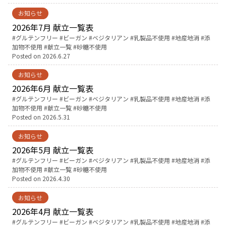
お知らせ
お産について
2026年7月 献立一覧表
Tags:
グルテンフリー
ビーガン
ベジタリアン
乳製品不使用
地産地消
添
加物不使用
献立一覧
砂糖不使用
親と子の結びつき支援
Posted on
2026.6.27
お知らせ
母乳育児
2026年6月 献立一覧表
Tags:
グルテンフリー
ビーガン
ベジタリアン
乳製品不使用
地産地消
添
予防接種
加物不使用
献立一覧
砂糖不使用
Posted on
2026.5.31
その他の診療内容
お知らせ
2026年5月 献立一覧表
Tags:
グルテンフリー
ビーガン
ベジタリアン
乳製品不使用
地産地消
添
‘さんルーム’ でさまざまな講座・クラス
加物不使用
献立一覧
砂糖不使用
Posted on
2026.4.30
遠方にお住まいで当院での出産を希望される方へ
お知らせ
2026年4月 献立一覧表
医師プロフィール
Tags:
グルテンフリー
ビーガン
ベジタリアン
乳製品不使用
地産地消
添