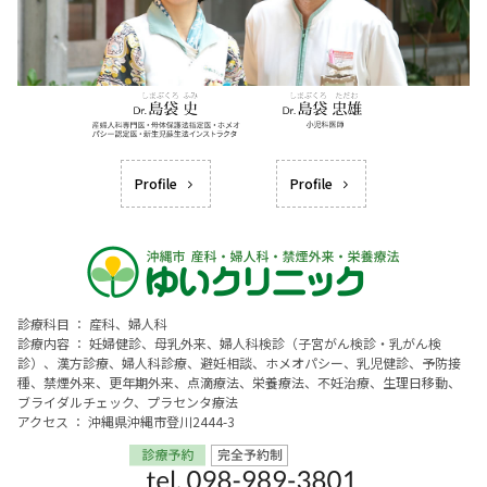
Profile
Profile
診療科目 ： 産科、婦人科
診療内容 ： 妊婦健診、母乳外来、婦人科検診（子宮がん検診・乳がん検
診）、漢方診療、婦人科診療、避妊相談、ホメオパシー、乳児健診、予防接
種、禁煙外来、更年期外来、点滴療法、栄養療法、不妊治療、生理日移動、
ブライダルチェック、プラセンタ療法
アクセス ： 沖縄県沖縄市登川2444-3