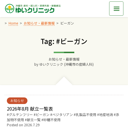
Skip
to
content
Home
お知らせ・最新情報
ビーガン
Tag: #ビーガン
Home
交通アクセス
お知らせ・最新情報
by
ゆいクリニック (沖縄市の産婦人科)
院長からのごあいさつ
ゆいクリニックの経営理念
お知らせ
診療料金
2026年8月 献立一覧表
Tags:
グルテンフリー
ビーガン
ベジタリアン
乳製品不使用
地産地消
添
加物不使用
献立一覧
砂糖不使用
妊婦健診
Posted on
2026.7.29