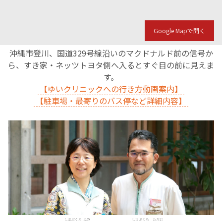
English Page
Google Mapで開く
沖縄市登川、国道329号線沿いのマクドナルド前の信号か
ら、すき家・ネッツトヨタ側へ入るとすぐ目の前に見えま
す。
【ゆいクリニックへの行き方動画案内】
【駐車場・最寄りのバス停など詳細内容】