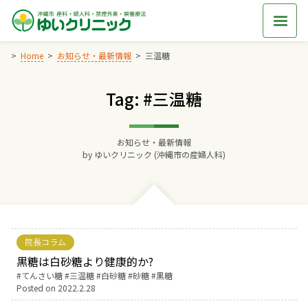
Skip
to
content
Home
お知らせ・最新情報
三温糖
Tag: #三温糖
Home
交通アクセス
お知らせ・最新情報
by
ゆいクリニック (沖縄市の産婦人科)
院長からのごあいさつ
ゆいクリニックの経営理念
院長コラム
診療料金
黒糖は白砂糖より健康的か?
Tags:
てんさい糖
三温糖
白砂糖
砂糖
黒糖
Posted on
2022.2.28
妊婦健診