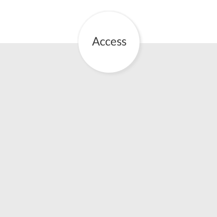
お産について
親と子の結びつき支援
母乳育児
予防接種
その他の診療内容
‘さんルーム’ でさまざまな講座・クラス
遠方にお住まいで当院での出産を希望される方へ
医師プロフィール