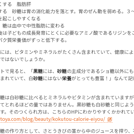
くする 脂肪肝
する 砂糖は胃の消化能力を落とす。胃のぜん動を弱める。３
を起こしやすくなる
 糖は血中で中性脂肪に変わる
食は子どもの成長発育にとくに必要なアミノ酸であるリジンを
パク質栄養価がずっと低下する。
には、ビタミンやミネラルがたくさん含まれていて、健康によ
ではないでしょうか。
トで見ると、「
黒糖
には、
砂糖
の主成分であるショ糖以外にも
まれていて、白
砂糖
にはない
栄養
がとっても豊富！」なんて記
糖は白砂糖に比べるとミネラルやビタミンが含まれていますが
てとれるほどの量ではありません。黒砂糖も白砂糖と同じよう
す。そのつくられ方は、こちらのHPにわかりやすくかかれて
utoya.com/blog/beauty/kokutou-calorie-eiyou/
糖の作り方として、さとうきびの茎から中のジュースを搾り、