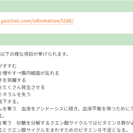
English Page
.yuiclinic.com/information/5160/
以下の様な項目が挙げられます。
がすすむ
を増やす→腸内細菌が乱れる
きを邪魔する
をたくさん発生させる
ミネラルを失う
高下する。
ムを奪う 血液をアシドーシスに傾き、血液平衡を保つために
る。
を奪う 砂糖を分解するクエン酸サイクルではビタミンＢ群が
るとクエン酸サイクルをまわすためのビタミンＢ不足となる。