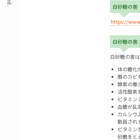
白砂糖の害
https://www
白砂糖の害
白砂糖の害は
体の糖化
腸のカビ
酵素の働
活性酸素
ビタミン
血糖が乱
カルシウ
動員され
ビタミン
砂糖をと