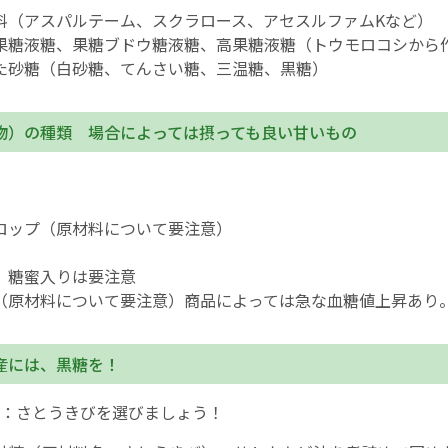
料（アスパルテーム、スクラロース、アセスルファムKなど）
果糖液糖、果糖ブドウ糖液糖、高果糖液糖（トウモロコシから
た砂糖（白砂糖、てんさい糖、三温糖、黒糖）
物）の種類 場合によっては摂っても良い甘いもの
ロップ（原材料について要注意）
 糖蜜入りは要注意
（原材料について要注意）商品によっては急な血糖値上昇あり
産には、黒糖を！
：さとうきびを選びましょう！