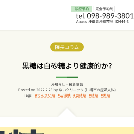
Home
Categories:
院長コラム
交通アクセス
黒糖は白砂糖より健康的か?
院長からのごあいさつ
お知らせ・最新情報
Posted on
2022.2.28
by
ゆいクリニック (沖縄市の産婦人科)
ゆいクリニックの経営理念
Tags:
てんさい糖
三温糖
白砂糖
砂糖
黒糖
診療料金
妊婦健診