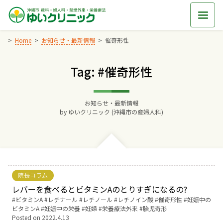
Skip
to
content
Home
お知らせ・最新情報
催奇形性
Tag: #催奇形性
Home
交通アクセス
お知らせ・最新情報
by
ゆいクリニック (沖縄市の産婦人科)
院長からのごあいさつ
ゆいクリニックの経営理念
院長コラム
診療料金
レバーを食べるとビタミンAのとりすぎになるの?
Tags:
ビタミンA
レチナール
レチノール
レチノイン酸
催奇形性
妊娠中の
ビタミンA
妊娠中の栄養
妊婦
栄養療法外来
胎児奇形
妊婦健診
Posted on
2022.4.13