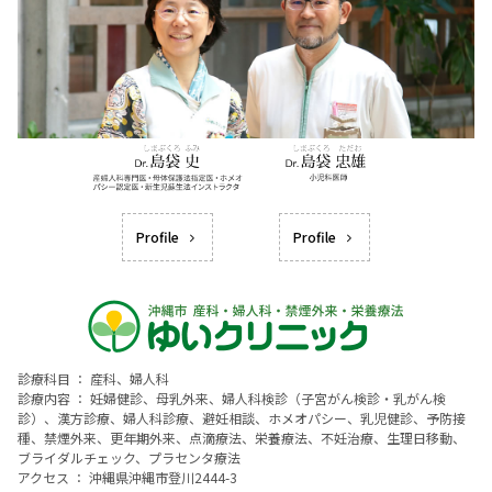
Profile
Profile
診療科目 ： 産科、婦人科
診療内容 ： 妊婦健診、母乳外来、婦人科検診（子宮がん検診・乳がん検
診）、漢方診療、婦人科診療、避妊相談、ホメオパシー、乳児健診、予防接
種、禁煙外来、更年期外来、点滴療法、栄養療法、不妊治療、生理日移動、
ブライダルチェック、プラセンタ療法
アクセス ： 沖縄県沖縄市登川2444-3