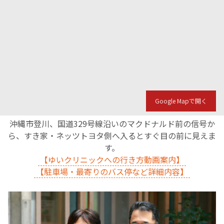
English Page
Google Mapで開く
沖縄市登川、国道329号線沿いのマクドナルド前の信号か
ら、すき家・ネッツトヨタ側へ入るとすぐ目の前に見えま
す。
【ゆいクリニックへの行き方動画案内】
【駐車場・最寄りのバス停など詳細内容】