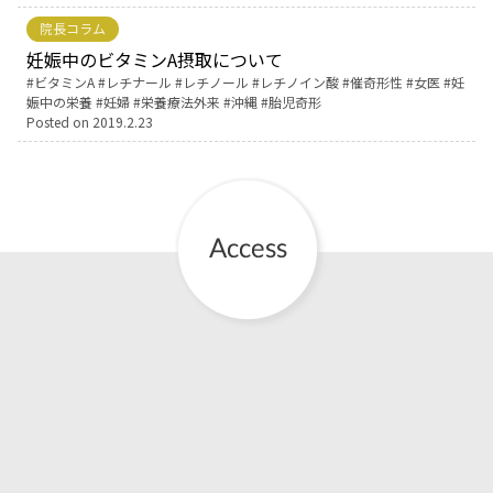
院長コラム
お産について
妊娠中のビタミンA摂取について
Tags:
ビタミンA
レチナール
レチノール
レチノイン酸
催奇形性
女医
妊
娠中の栄養
妊婦
栄養療法外来
沖縄
胎児奇形
親と子の結びつき支援
Posted on
2019.2.23
母乳育児
予防接種
その他の診療内容
‘さんルーム’ でさまざまな講座・クラス
遠方にお住まいで当院での出産を希望される方へ
医師プロフィール