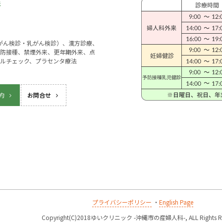
宮がん検診・乳がん検診）、漢方診療、
防接種、禁煙外来、更年期外来、点
ルチェック、プラセンタ療法
約
お問合せ
プライバシーポリシー
・
English Page
k
Copyright(C)2018ゆいクリニック -沖縄市の産婦人科-, ALL Rights Re