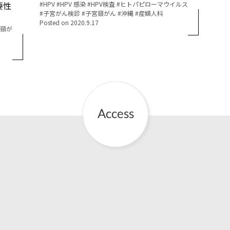
要性
Tags:
HPV
HPV 感染
HPV検査
ヒトパピローマウイルス
子宮がん検診
子宮頸がん
沖縄
産婦人科
お産について
Posted on
2020.9.17
頸が
親と子の結びつき支援
母乳育児
予防接種
その他の診療内容
‘さんルーム’ でさまざまな講座・クラス
遠方にお住まいで当院での出産を希望される方へ
医師プロフィール