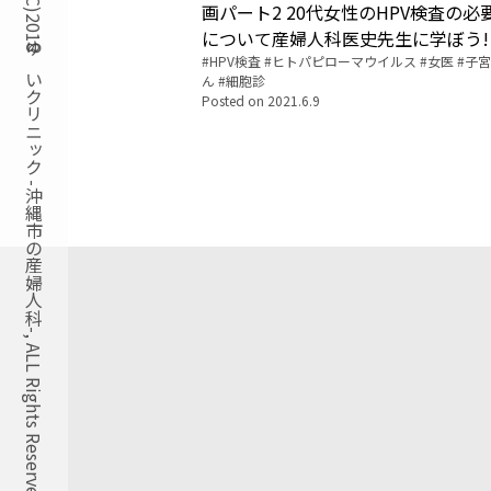
Copyright(C)2018ゆいクリニック -沖縄市の産婦人科-, ALL Rights Reserved.
画パート2 20代女性のHPV検査の必
について産婦人科医史先生に学ぼう!
Tags:
HPV検査
ヒトパピローマウイルス
女医
子宮
ん
細胞診
Posted on
2021.6.9