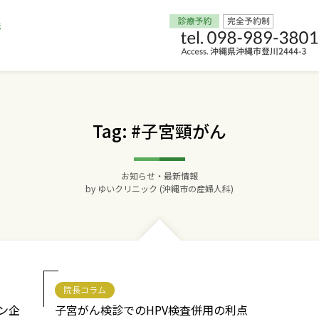
Home
Tag: #子宮頸がん
交通アクセス
お知らせ・最新情報
院長からのごあいさつ
by
ゆいクリニック (沖縄市の産婦人科)
ゆいクリニックの経営理念
診療料金
院長コラム
妊婦健診
ン企
子宮がん検診でのHPV検査併用の利点