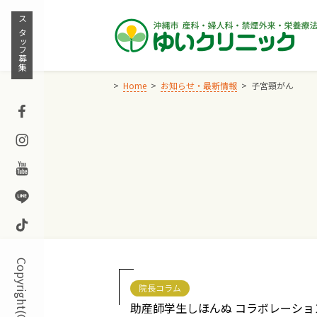
Skip
to
スタッフ募集
content
Home
お知らせ・最新情報
子宮頸がん
Facebook
Instagram
Youtube
Line
TikTok
院長コラム
助産師学生しほんぬ コラボレーショ