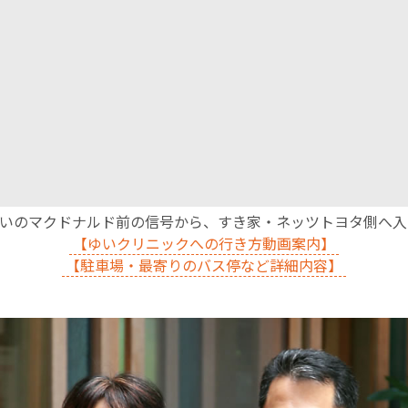
English Page
沿いのマクドナルド前の信号から、すき家・ネッツトヨタ側へ
【ゆいクリニックへの行き方動画案内】
【駐車場・最寄りのバス停など詳細内容】