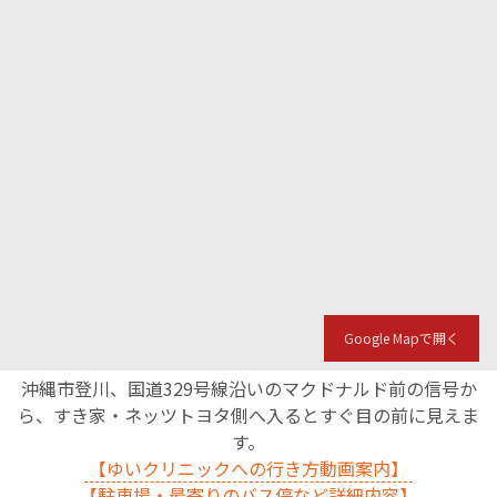
English Page
Google Mapで開く
沖縄市登川、国道329号線沿いのマクドナルド前の信号か
ら、すき家・ネッツトヨタ側へ入るとすぐ目の前に見えま
す。
【ゆいクリニックへの行き方動画案内】
【駐車場・最寄りのバス停など詳細内容】