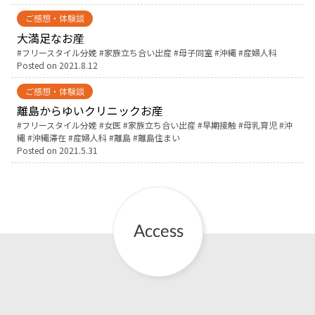
ご感想・体験談
お産について
大満足なお産
Tags:
フリースタイル分娩
家族立ち合い出産
母子同室
沖縄
産婦人科
Posted on
2021.8.12
親と子の結びつき支援
ご感想・体験談
母乳育児
離島からゆいクリニックお産
Tags:
フリースタイル分娩
女医
家族立ち合い出産
早期接触
母乳育児
沖
縄
沖縄滞在
産婦人科
離島
離島住まい
予防接種
Posted on
2021.5.31
その他の診療内容
‘さんルーム’ でさまざまな講座・クラス
遠方にお住まいで当院での出産を希望される方へ
医師プロフィール