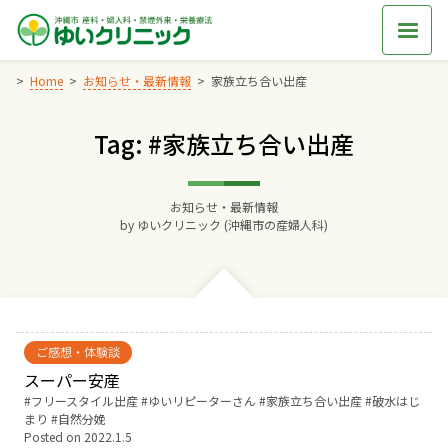
Skip
to
content
Home
お知らせ・最新情報
家族立ち合い出産
Tag: #家族立ち合い出産
Home
交通アクセス
お知らせ・最新情報
by
ゆいクリニック (沖縄市の産婦人科)
院長からのごあいさつ
ゆいクリニックの経営理念
ご感想・体験談
診療料金
スーパー安産
Tags:
フリースタイル出産
ゆいリピーターさん
家族立ち合い出産
破水はじ
まり
自然分娩
妊婦健診
Posted on
2022.1.5