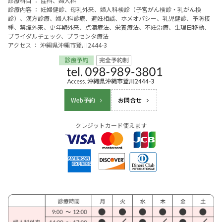
診療科目 ： 産科、婦人科
診療内容 ： 妊婦健診、母乳外来、婦人科検診（子宮がん検診・乳がん検
診）、漢方診療、婦人科診療、避妊相談、ホメオパシー、乳児健診、予防接
種、禁煙外来、更年期外来、点滴療法、栄養療法、不妊治療、生理日移動、
ブライダルチェック、プラセンタ療法
アクセス ： 沖縄県沖縄市登川2444-3
Web予約
お問合せ
クレジットカード使えます