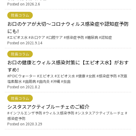
Posted on
2026.2.6
お産について
院長コラム
お口のケアが大切～コロナウィルス感染症や認知症予防
親と子の結びつき支援
にも!
Tags:
エピオス水
お口ケア
口腔ケア
感染症予防
糖尿病
認知症
Posted on
2021.9.14
母乳育児
院長コラム
お口の健康とウィルス感染対策に【エピオス水】がおす
予防接種
すめ!
Tags:
POICウォーター
エピオス
エピオス水
健康
女医
感染症予防
次亜
その他の診療内容
塩素酸水
歯周病
歯肉炎
沖縄
虫歯
Posted on
2021.8.2
‘さんルーム’ でさまざまな講座・クラス
院長コラム
シスタスアクティブルーチェのご紹介
Tags:
インフルエンザ予防
ウィルス感染予防
シスタスアクティブルーチェ
遠方にお住まいで当院での出産を希望される方へ
感染症予防
Posted on
2020.3.29
医師プロフィール