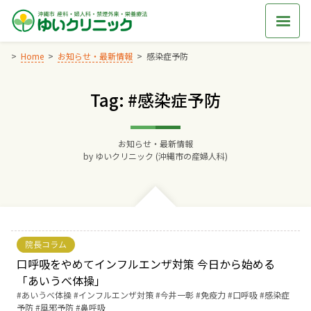
Skip
to
content
Home
お知らせ・最新情報
感染症予防
Tag: #感染症予防
Home
交通アクセス
お知らせ・最新情報
by
ゆいクリニック (沖縄市の産婦人科)
院長からのごあいさつ
ゆいクリニックの経営理念
院長コラム
診療料金
口呼吸をやめてインフルエンザ対策 今日から始める
「あいうべ体操」
Tags:
あいうべ体操
インフルエンザ対策
今井一彰
免疫力
口呼吸
感染症
妊婦健診
予防
風邪予防
鼻呼吸