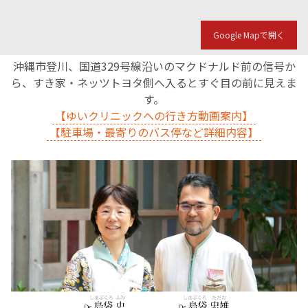
Google Mapで開く
沖縄市登川、国道329号線沿いのマクドナルド前の信号か
ら、すき家・ネッツトヨタ側へ入るとすぐ目の前に見えま
す。
【ゆいクリニックへの行き方動画案内】
【駐車場・最寄りのバス停など詳細内容】