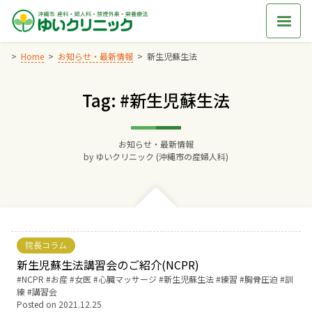
Skip
to
content
Home
お知らせ・最新情報
新生児蘇生法
Tag: #新生児蘇生法
Home
交通アクセス
お知らせ・最新情報
by
ゆいクリニック (沖縄市の産婦人科)
院長からのごあいさつ
ゆいクリニックの経営理念
院長コラム
診療料金
新生児蘇生法講習会のご紹介(NCPR)
Tags:
NCPR
お産
女医
心臓マッサージ
新生児蘇生法
練習
胸骨圧迫
訓
練
講習会
妊婦健診
Posted on
2021.12.25