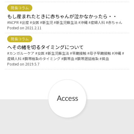
院長コラム
お産について
もし産まれたときに赤ちゃんが泣かなかったら・・
Tags:
NCPR
出産
女医
新生児
新生児蘇生法
沖縄
産婦人科
赤ちゃん
Posted on
2021.2.11
親と子の結びつき支援
院長コラム
母乳育児
へその緒を切るタイミングについて
Tags:
カンガルーケア
女医
新生児蘇生法
早期接触
母子早期接触
沖縄
産婦人科
臍帯結紮のタイミング
臍帯血
臍帯遅延結紮
貧血
予防接種
Posted on
2019.5.7
その他の診療内容
‘さんルーム’ でさまざまな講座・クラス
遠方にお住まいで当院での出産を希望される方へ
医師プロフィール