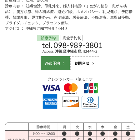
診療科目 ： 産科、婦人科
診療内容 ： 妊婦健診、母乳外来、婦人科検診（子宮がん検診・乳がん検
診）、漢方診療、婦人科診療、避妊相談、ホメオパシー、乳児健診、予防接
種、禁煙外来、更年期外来、点滴療法、栄養療法、不妊治療、生理日移動、
ブライダルチェック、プラセンタ療法
アクセス ： 沖縄県沖縄市登川2444-3
Web予約
お問合せ
クレジットカード使えます