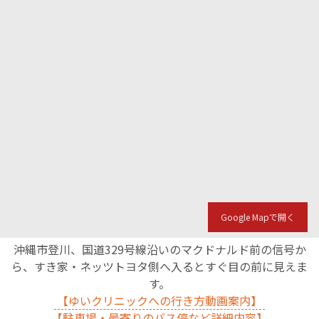
English Page
Google Mapで開く
沖縄市登川、国道329号線沿いのマクドナルド前の信号か
ら、すき家・ネッツトヨタ側へ入るとすぐ目の前に見えま
す。
【ゆいクリニックへの行き方動画案内】
【駐車場・最寄りのバス停など詳細内容】