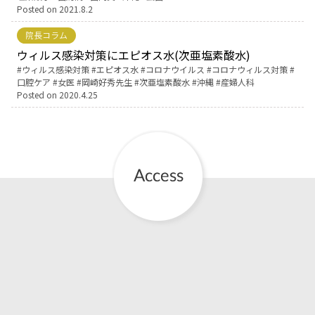
Posted on
2021.8.2
お産について
院長コラム
ウィルス感染対策にエピオス水(次亜塩素酸水)
親と子の結びつき支援
Tags:
ウィルス感染対策
エピオス水
コロナウイルス
コロナウィルス対策
口腔ケア
女医
岡崎好秀先生
次亜塩素酸水
沖縄
産婦人科
Posted on
2020.4.25
母乳育児
予防接種
その他の診療内容
‘さんルーム’ でさまざまな講座・クラス
遠方にお住まいで当院での出産を希望される方へ
医師プロフィール