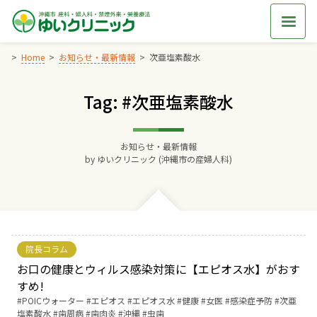
Skip
to
content
Home
お知らせ・最新情報
次亜塩素酸水
Tag: #次亜塩素酸水
Home
交通アクセス
お知らせ・最新情報
by
ゆいクリニック (沖縄市の産婦人科)
院長からのごあいさつ
ゆいクリニックの経営理念
院長コラム
診療料金
お口の健康とウィルス感染対策に【エピオス水】がおす
すめ!
Tags:
POICウォーター
エピオス
エピオス水
健康
女医
感染症予防
次亜
妊婦健診
塩素酸水
歯周病
歯肉炎
沖縄
虫歯