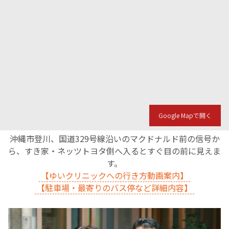
English Page
Google Mapで開く
沖縄市登川、国道329号線沿いのマクドナルド前の信号か
ら、すき家・ネッツトヨタ側へ入るとすぐ目の前に見えま
す。
【ゆいクリニックへの行き方動画案内】
【駐車場・最寄りのバス停など詳細内容】