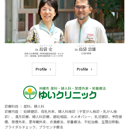
Profile
Profile
診療科目 ： 産科、婦人科
診療内容 ： 妊婦健診、母乳外来、婦人科検診（子宮がん検診・乳がん検
診）、漢方診療、婦人科診療、避妊相談、ホメオパシー、乳児健診、予防接
種、禁煙外来、更年期外来、点滴療法、栄養療法、不妊治療、生理日移動、
ブライダルチェック、プラセンタ療法