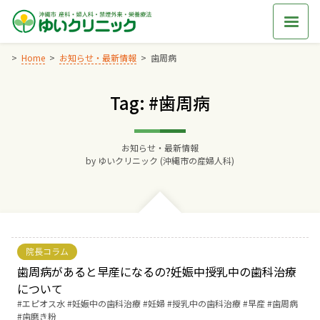
Skip
to
content
Home
お知らせ・最新情報
歯周病
Tag: #歯周病
Home
交通アクセス
お知らせ・最新情報
by
ゆいクリニック (沖縄市の産婦人科)
院長からのごあいさつ
ゆいクリニックの経営理念
院長コラム
診療料金
歯周病があると早産になるの?妊娠中授乳中の歯科治療
について
Tags:
エピオス水
妊娠中の歯科治療
妊婦
授乳中の歯科治療
早産
歯周病
妊婦健診
歯磨き粉