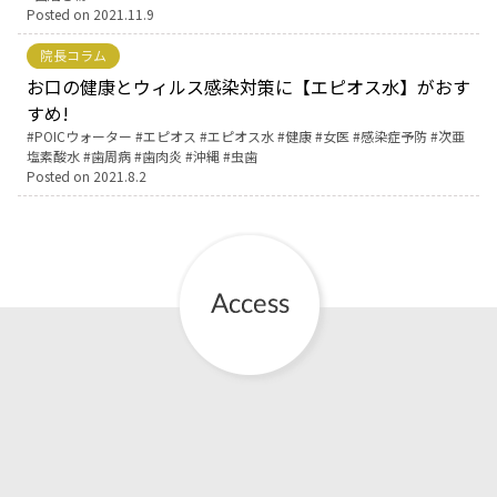
Posted on
2021.11.9
お産について
院長コラム
お口の健康とウィルス感染対策に【エピオス水】がおす
親と子の結びつき支援
すめ!
Tags:
POICウォーター
エピオス
エピオス水
健康
女医
感染症予防
次亜
塩素酸水
歯周病
歯肉炎
沖縄
虫歯
母乳育児
Posted on
2021.8.2
予防接種
その他の診療内容
‘さんルーム’ でさまざまな講座・クラス
遠方にお住まいで当院での出産を希望される方へ
医師プロフィール