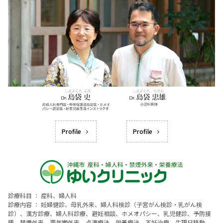
Profile
Profile
診療科目 ： 産科、婦人科
診療内容 ： 妊婦健診、母乳外来、婦人科検診（子宮がん検診・乳がん検
診）、漢方診療、婦人科診療、避妊相談、ホメオパシー、乳児健診、予防接
種、禁煙外来、更年期外来、点滴療法、栄養療法、不妊治療、生理日移動、