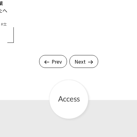
葉
たへ
立
Prev
Next