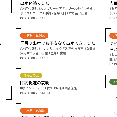
出産体験でした
人
Tags:
お産の感想
カンガルーケア
フリースタイル分娩
Tags:
お
お産について
ゆいクリニック
沖縄
産婦人科
立ち会い出産
女医
Posted on
2025.10.1
Post
親と子の結びつき支援
ご感想・体験談
ご
母乳育児
里帰り出産でも不安なく出産できました
ゆ
Tags:
お産の感想
ゆいクリニック
入院のお食事
女医
産
沖縄
立ち会い出産
里帰り出産
予防接種
Tags:
お
Posted on
2025.9.3
医
Post
その他の診療内容
院長コラム
さ
陣痛促進の説明
‘さんルーム’ でさまざまな講座・クラス
Tags:
ゆいクリニック
女医
沖縄
陣痛促進
Posted on
2025.8.25
遠方にお住まいで当院での出産を希望される方へ
ご感想・体験談
医師プロフィール