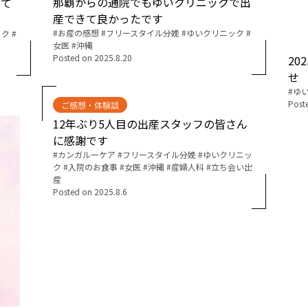
那覇からの通院でもゆいクリニックで出
して
産できて良かったです
English Page
Tags:
お産の感想
フリースタイル分娩
ゆいクリニック
ック
女医
沖縄
Posted on
2025.8.20
20
せ
Tags:
ゆ
Post
ご感想・体験談
12年ぶり5人目の出産スタッフの皆さん
に感謝です
Tags:
カンガルーケア
フリースタイル分娩
ゆいクリニッ
ク
入院のお食事
女医
沖縄
産婦人科
立ち会い出
産
Posted on
2025.8.6