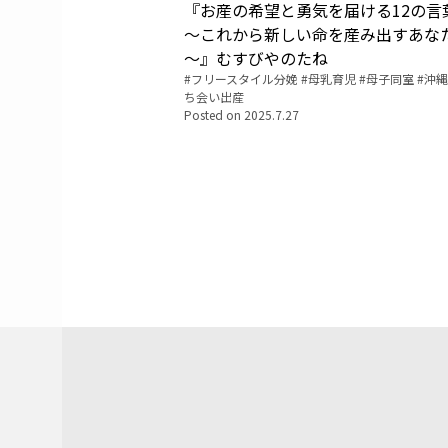
『お産の希望と勇気を届ける12の言
～これから新しい命を産み出すあな
～』むすびやのたね
Tags:
フリースタイル分娩
母乳育児
母子同室
沖縄
ち会い出産
Posted on
2025.7.27