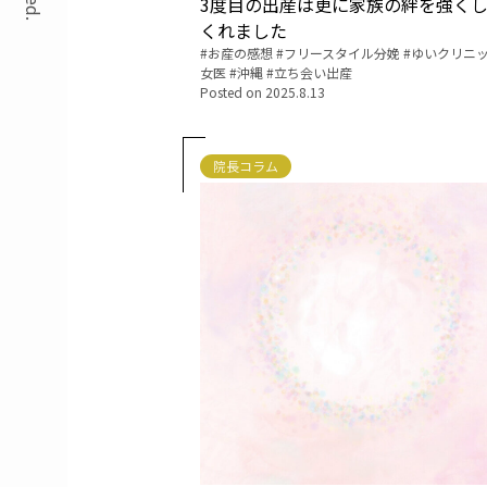
3度目の出産は更に家族の絆を強く
くれました
Tags:
お産の感想
フリースタイル分娩
ゆいクリニ
女医
沖縄
立ち会い出産
Posted on
2025.8.13
院長コラム