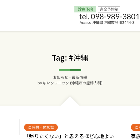
Home
Tag: #沖縄
交通アクセス
お知らせ・最新情報
院長からのごあいさつ
by
ゆいクリニック (沖縄市の産婦人科)
ゆいクリニックの経営理念
診療料金
ご感想・体験談
ご
妊婦健診
「帰りたくない」と思えるほど心地よい
家