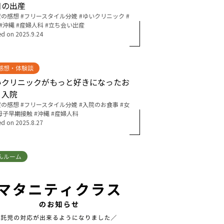
目の出産
産の感想
フリースタイル分娩
ゆいクリニック
沖縄
産婦人科
立ち会い出産
ed on
2025.9.24
感想・体験談
いクリニックがもっと好きになったお
と入院
産の感想
フリースタイル分娩
入院のお食事
女
母子早期接触
沖縄
産婦人科
ed on
2025.8.27
んルーム