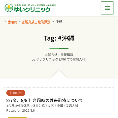
Skip
to
content
Home
お知らせ・最新情報
沖縄
Tag: #沖縄
Home
交通アクセス
お知らせ・最新情報
by
ゆいクリニック (沖縄市の産婦人科)
院長からのごあいさつ
ゆいクリニックの経営理念
お知らせ
診療料金
8/7金、8/8土 台風時の外来診療について
Tags:
台風
外来休診
外来対応
女医
沖縄
産婦人科
Posted on
2026.8.6
妊婦健診