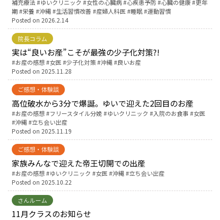
補充療法
ゆいクリニック
女性の心臓病
心疾患予防
心臓の健康
更年
期
栄養
沖縄
生活習慣改善
産婦人科医
睡眠
運動習慣
Posted on
2026.2.14
院長コラム
実は“良いお産”こそが最強の少子化対策?!
Tags:
お産の感想
女医
少子化対策
沖縄
良いお産
Posted on
2025.11.28
ご感想・体験談
高位破水から3分で爆誕。ゆいで迎えた2回目のお産
Tags:
お産の感想
フリースタイル分娩
ゆいクリニック
入院のお食事
女医
沖縄
立ち会い出産
Posted on
2025.11.19
ご感想・体験談
家族みんなで迎えた帝王切開での出産
Tags:
お産の感想
ゆいクリニック
女医
沖縄
立ち会い出産
Posted on
2025.10.22
さんルーム
11月クラスのお知らせ