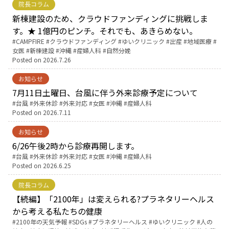
院長コラム
新棟建設のため、クラウドファンディングに挑戦しま
お産について
す。★ 1億円のピンチ。それでも、あきらめない。
Tags:
CAMPFIRE
クラウドファンディング
ゆいクリニック
出産
地域医療
親と子の結びつき支援
女医
新棟建設
沖縄
産婦人科
自然分娩
Posted on
2026.7.26
母乳育児
お知らせ
7月11日土曜日、台風に伴う外来診療予定について
Tags:
台風
外来休診
外来対応
女医
沖縄
産婦人科
予防接種
Posted on
2026.7.11
お知らせ
その他の診療内容
6/26午後2時から診療再開します。
Tags:
台風
外来休診
外来対応
女医
沖縄
産婦人科
‘さんルーム’ でさまざまな講座・クラス
Posted on
2026.6.25
院長コラム
遠方にお住まいで当院での出産を希望される方へ
【続編】「2100年」は変えられる?――プラネタリーヘルス
から考える私たちの健康
Tags:
2100年の天気予報
SDGs
プラネタリーヘルス
ゆいクリニック
人の
医師プロフィール