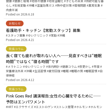
健康
健康と環境
地球の健康
地球温暖化
子どもの未来
持続可能な暮
らし
気候変動
沖縄
温室効果ガス
熱中症対策
環境問題
異常気象
肉食半減
English Page
Posted on
2026.6.18
お知らせ
看護助手・キッチン【常勤スタッフ】募集
Tags:
スタッフ募集
ゆいクリニック
常勤
沖縄
Posted on
2026.4.21
院長コラム
長く寝ても疲れが取れない人へ──見直すべきは“睡眠
時間”ではなく“寝る時間”です
Tags:
メラトニン
ゆいクリニック
体内時計
健康コラム
夜更かし
早寝
栄養療法外来
沖縄
生活習慣
疲労回復
睡眠
睡眠の質
睡眠習慣
自
律神経
Posted on
2026.4.12
院長コラム
Pink Goes Red 講演報告:女性の心臓を守るために——
予防はエンパワメント
Tags:
HRT
エクササイズ
エストロゲン
ストレス管理
ホルモン
ホルモン