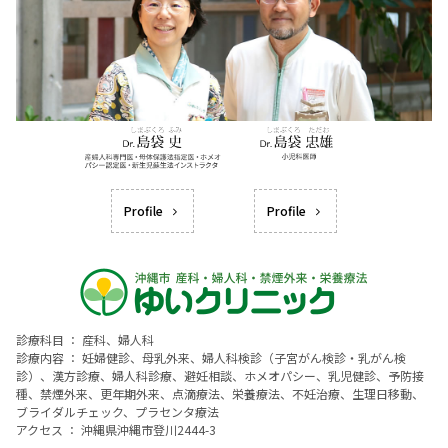
Profile
Profile
診療科目 ： 産科、婦人科
診療内容 ： 妊婦健診、母乳外来、婦人科検診（子宮がん検診・乳がん検
診）、漢方診療、婦人科診療、避妊相談、ホメオパシー、乳児健診、予防接
種、禁煙外来、更年期外来、点滴療法、栄養療法、不妊治療、生理日移動、
ブライダルチェック、プラセンタ療法
アクセス ： 沖縄県沖縄市登川2444-3