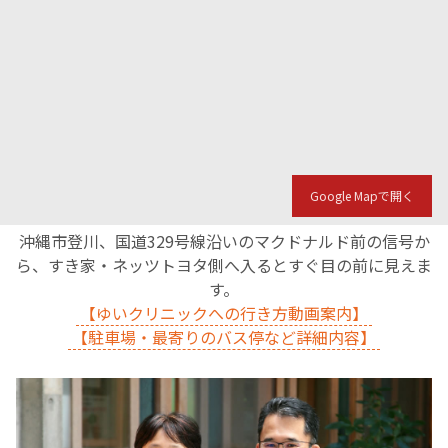
Google Mapで開く
沖縄市登川、国道329号線沿いのマクドナルド前の信号か
ら、すき家・ネッツトヨタ側へ入るとすぐ目の前に見えま
す。
【ゆいクリニックへの行き方動画案内】
【駐車場・最寄りのバス停など詳細内容】