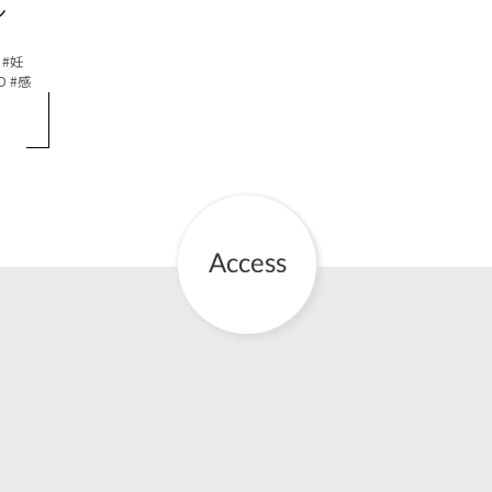
ン
お産について
妊
D
感
親と子の結びつき支援
母乳育児
予防接種
その他の診療内容
‘さんルーム’ でさまざまな講座・クラス
遠方にお住まいで当院での出産を希望される方へ
医師プロフィール