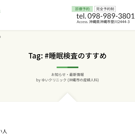
め
Home
Tag: #睡眠検査のすすめ
交通アクセス
お知らせ・最新情報
院長からのごあいさつ
by
ゆいクリニック (沖縄市の産婦人科)
ゆいクリニックの経営理念
診療料金
妊婦健診
い人