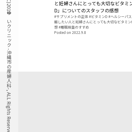
Copyright(C)2018ゆいクリニック -沖縄市の産婦人科-, ALL Rights Reserved.
と妊婦さんにとっても大切なビタミ
D」についてのスタッフの感想
Tags:
サプリメントの正体
ビタミンD
ヘルシーパス
娠したい人と妊婦さんにとっても大切なビタミン
想
睡眠検査のすすめ
Posted on
2022.9.8