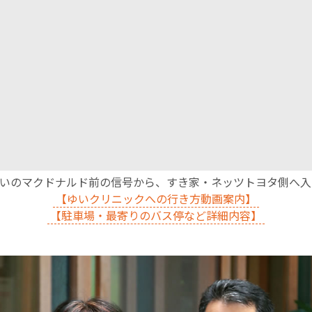
English Page
沿いのマクドナルド前の信号から、すき家・ネッツトヨタ側へ
【ゆいクリニックへの行き方動画案内】
【駐車場・最寄りのバス停など詳細内容】