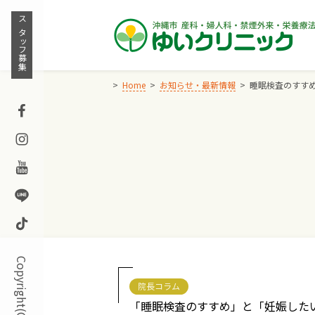
Skip
to
スタッフ募集
content
Home
お知らせ・最新情報
睡眠検査のすす
Facebook
Instagram
Youtube
Line
TikTok
院長コラム
「睡眠検査のすすめ」と「妊娠した