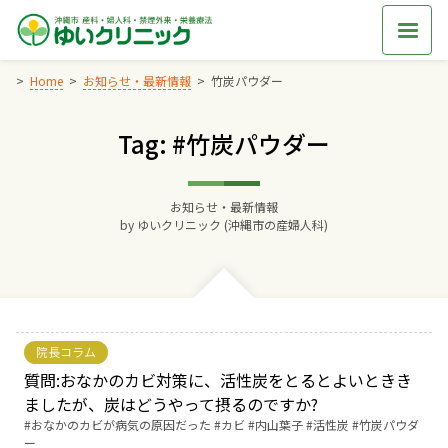
Skip
to
content
Home
お知らせ・最新情報
竹炭パウダー
Tag: #竹炭パウダー
Home
交通アクセス
お知らせ・最新情報
by
ゆいクリニック (沖縄市の産婦人科)
院長からのごあいさつ
ゆいクリニックの経営理念
院長コラム
診療料金
質問:おなかのカビ対策に、活性炭をとるとよいときき
ましたが、炭はどうやって摂るのですか?
Tags:
おなかのカビが病気の原因だった
カビ
内山葉子
活性炭
竹炭パウダ
妊婦健診
ー