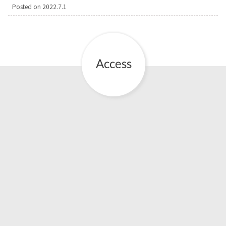
Posted on
2022.7.1
お産について
親と子の結びつき支援
母乳育児
予防接種
その他の診療内容
‘さんルーム’ でさまざまな講座・クラス
遠方にお住まいで当院での出産を希望される方へ
医師プロフィール