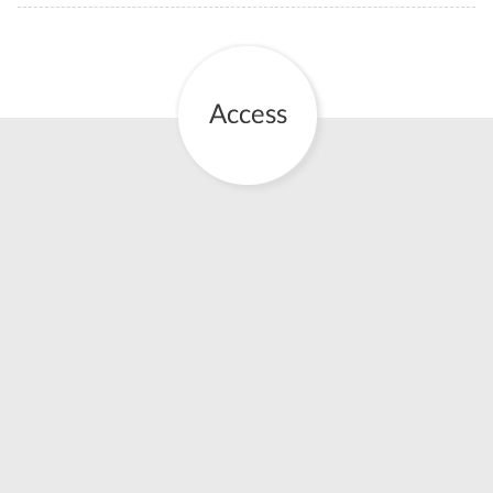
お産について
親と子の結びつき支援
母乳育児
予防接種
その他の診療内容
‘さんルーム’ でさまざまな講座・クラス
遠方にお住まいで当院での出産を希望される方へ
医師プロフィール