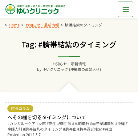
Skip
to
content
Home
お知らせ・最新情報
臍帯結紮のタイミング
Tag: #臍帯結紮のタイミング
Home
交通アクセス
お知らせ・最新情報
by
ゆいクリニック (沖縄市の産婦人科)
院長からのごあいさつ
ゆいクリニックの経営理念
院長コラム
診療料金
へその緒を切るタイミングについて
Tags:
カンガルーケア
女医
新生児蘇生法
早期接触
母子早期接触
沖縄
産婦人科
臍帯結紮のタイミング
臍帯血
臍帯遅延結紮
貧血
妊婦健診
Posted on
2019.5.7