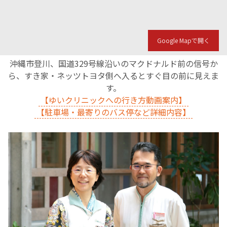
English Page
Google Mapで開く
沖縄市登川、国道329号線沿いのマクドナルド前の信号か
ら、すき家・ネッツトヨタ側へ入るとすぐ目の前に見えま
す。
【ゆいクリニックへの行き方動画案内】
【駐車場・最寄りのバス停など詳細内容】