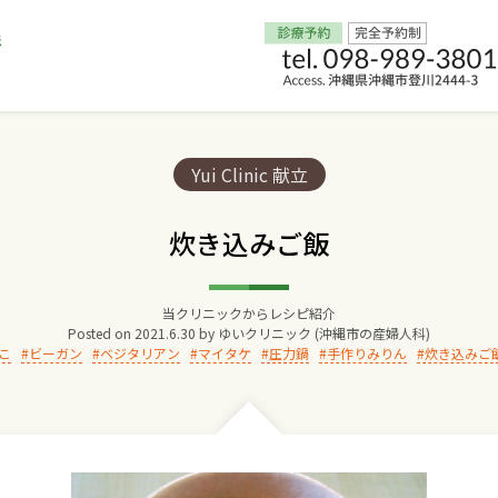
Home
Categories:
Yui Clinic 献立
交通アクセス
炊き込みご飯
院長からのごあいさつ
当クリニックからレシピ紹介
Posted on
2021.6.30
by
ゆいクリニック (沖縄市の産婦人科)
ゆいクリニックの経営理念
こ
ビーガン
ベジタリアン
マイタケ
圧力鍋
手作りみりん
炊き込みご
診療料金
妊婦健診