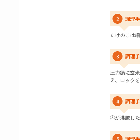
2
調理手
たけのこは細
3
調理手
圧力鍋に玄米
え、ロックを
4
調理手
③が沸騰した
5
調理手