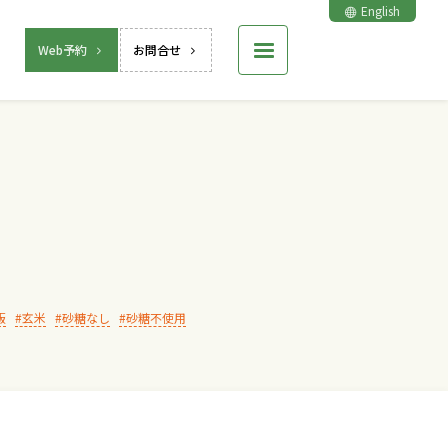
English
Web予約
お問合せ
飯
玄米
砂糖なし
砂糖不使用