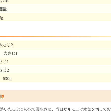
/2本
適量
English Page
g
大さじ2
大さじ1
さじ1
さじ2
630g
順
洗いたっぷりの水で浸水させ、当日ザルに上げ水気を切ってお