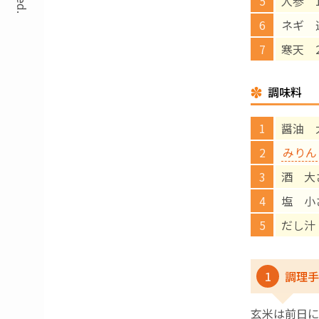
人参 1
ネギ 
寒天 2
調味料
醤油 
みりん
酒 大
塩 小
だし汁 
1
調理手
玄米は前日に