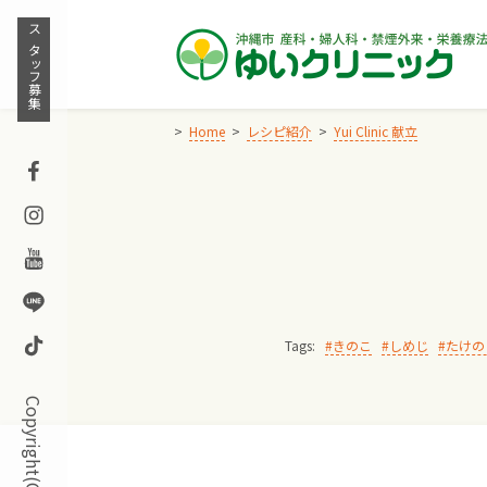
Skip
to
スタッフ募集
content
Home
レシピ紹介
Yui Clinic 献立
Facebook
Instagram
Youtube
Line
TikTok
Tags:
きのこ
しめじ
たけの