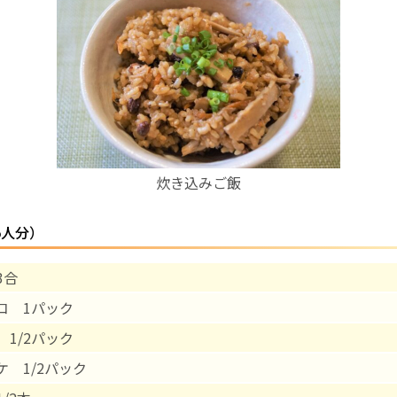
お産について
親と子の結びつき支援
母乳育児
炊き込みご飯
予防接種
5人分）
その他の診療内容
3合
‘さんルーム’ でさまざまな講座・クラス
コ 1パック
遠方にお住まいで当院での出産を希望される方へ
 1/2パック
ケ 1/2パック
医師プロフィール