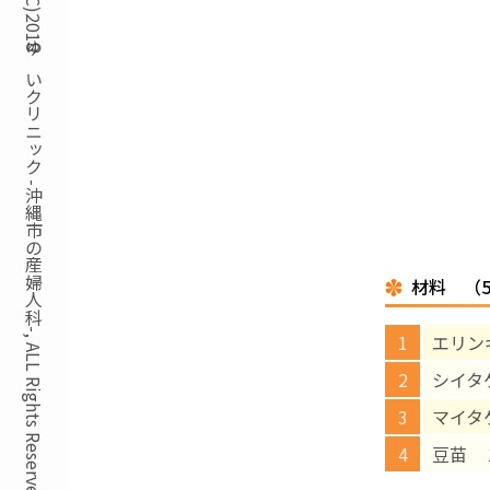
Copyright(C)2018ゆいクリニック -沖縄市の産婦人科-, ALL Rights Reserved.
材料 （
エリン
シイタ
マイタ
豆苗 