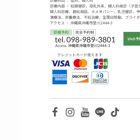
診療科目 ： 産科、婦人科
診療内容 ： 妊婦健診、母乳外来、婦人科検診（子
婦人科診療、避妊相談、ホメオパシー、乳児健診、予
滴療法、栄養療法、不妊治療、生理日移動、ブライダ
アクセス ： 沖縄県沖縄市登川2444-3
Web予
クレジットカード使えます
Facebook
Instagram
Youtube
Line
TikTo