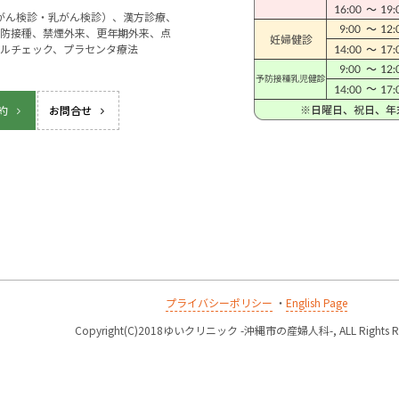
宮がん検診・乳がん検診）、漢方診療、
防接種、禁煙外来、更年期外来、点
ルチェック、プラセンタ療法
約
お問合せ
プライバシーポリシー
・
English Page
k
Copyright(C)2018ゆいクリニック -沖縄市の産婦人科-, ALL Rights Re