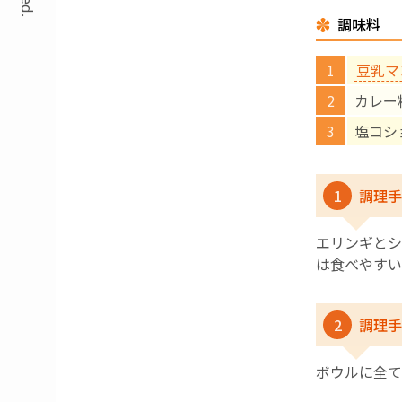
調味料
豆乳マ
カレー
塩コシ
1
調理手
エリンギとシ
は食べやすい
2
調理手
ボウルに全て