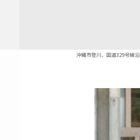
沖縄市登川、国道329号線