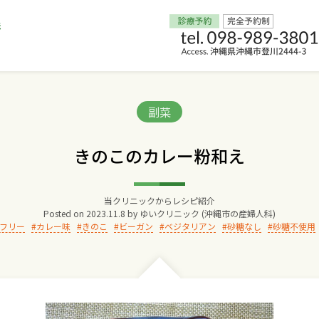
Home
Categories:
副菜
交通アクセス
きのこのカレー粉和え
院長からのごあいさつ
当クリニックからレシピ紹介
Posted on
2023.11.8
by
ゆいクリニック (沖縄市の産婦人科)
ゆいクリニックの経営理念
フリー
カレー味
きのこ
ビーガン
ベジタリアン
砂糖なし
砂糖不使用
診療料金
妊婦健診