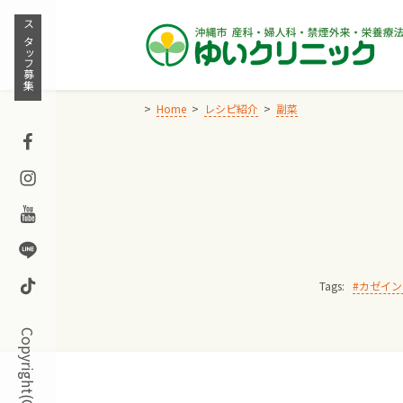
Skip
to
スタッフ募集
content
Home
レシピ紹介
副菜
Facebook
Instagram
Youtube
Line
TikTok
Tags:
カゼイン