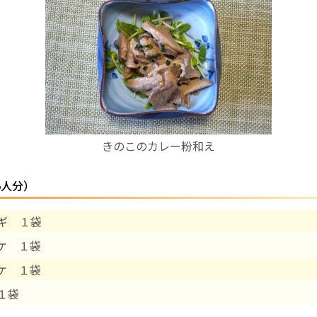
お産について
親と子の結びつき支援
母乳育児
きのこのカレー粉和え
予防接種
5人分）
その他の診療内容
ギ １袋
‘さんルーム’ でさまざまな講座・クラス
ケ １袋
遠方にお住まいで当院での出産を希望される方へ
ケ １袋
１袋
医師プロフィール