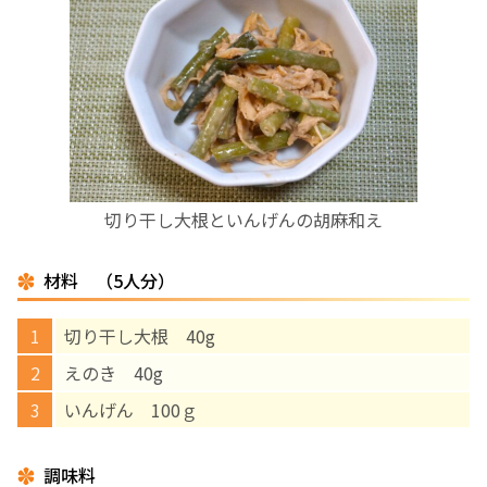
お産について
親と子の結びつき支援
母乳育児
切り干し大根といんげんの胡麻和え
予防接種
材料 （5人分）
その他の診療内容
切り干し大根 40g
‘さんルーム’ でさまざまな講座・クラス
えのき 40g
いんげん 100ｇ
遠方にお住まいで当院での出産を希望される方へ
調味料
医師プロフィール