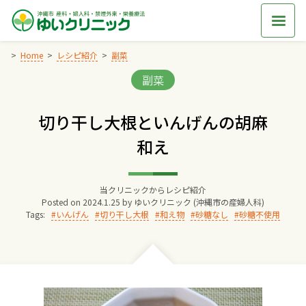
Skip
to
content
Home
レシピ紹介
副菜
Categories:
副菜
Home
切り干し大根といんげんの胡麻
交通アクセス
和え
院長からのごあいさつ
当クリニックからレシピ紹介
Posted on
2024.1.25
by
ゆいクリニック (沖縄市の産婦人科)
ゆいクリニックの経営理念
Tags:
いんげん
切り干し大根
和え物
砂糖なし
砂糖不使用
診療料金
妊婦健診