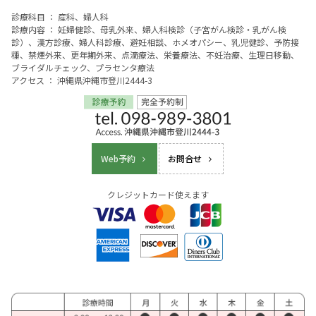
診療科目 ： 産科、婦人科
診療内容 ： 妊婦健診、母乳外来、婦人科検診（子宮がん検診・乳がん検
診）、漢方診療、婦人科診療、避妊相談、ホメオパシー、乳児健診、予防接
種、禁煙外来、更年期外来、点滴療法、栄養療法、不妊治療、生理日移動、
ブライダルチェック、プラセンタ療法
アクセス ： 沖縄県沖縄市登川2444-3
Web予約
お問合せ
クレジットカード使えます