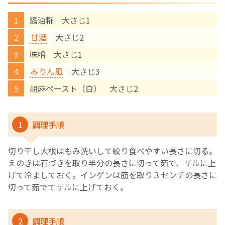
醤油糀 大さじ1
English Page
甘酒
大さじ2
味噌 大さじ1
みりん風
大さじ3
胡麻ペースト（白） 大さじ2
1
調理手順
切り干し大根はもみ洗いして絞り食べやすい長さに切る。
えのきは石づきを取り半分の長さに切って茹で、ザルに上
げて冷ましておく。インゲンは筋を取り３センチの長さに
切って茹でてザルに上げておく。
2
調理手順