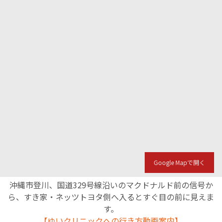
Google Mapで開く
沖縄市登川、国道329号線沿いのマクドナルド前の信号か
ら、すき家・ネッツトヨタ側へ入るとすぐ目の前に見えま
す。
【ゆいクリニックへの行き方動画案内】