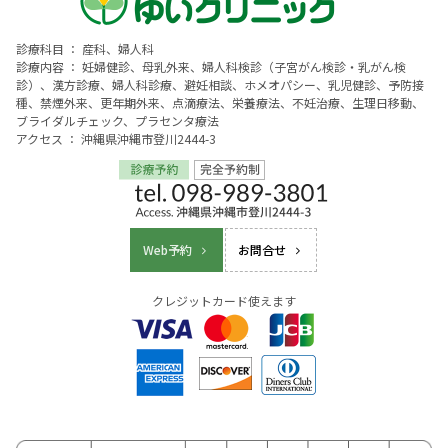
診療科目 ： 産科、婦人科
診療内容 ： 妊婦健診、母乳外来、婦人科検診（子宮がん検診・乳がん検
診）、漢方診療、婦人科診療、避妊相談、ホメオパシー、乳児健診、予防接
種、禁煙外来、更年期外来、点滴療法、栄養療法、不妊治療、生理日移動、
ブライダルチェック、プラセンタ療法
アクセス ： 沖縄県沖縄市登川2444-3
Web予約
お問合せ
クレジットカード使えます