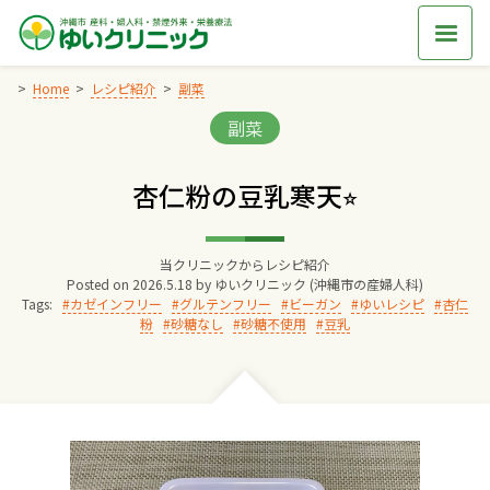
Skip
to
content
Home
レシピ紹介
副菜
Categories:
副菜
Home
杏仁粉の豆乳寒天⭐︎
交通アクセス
当クリニックからレシピ紹介
院長からのごあいさつ
Posted on
2026.5.18
by
ゆいクリニック (沖縄市の産婦人科)
Tags:
カゼインフリー
グルテンフリー
ビーガン
ゆいレシピ
杏仁
粉
砂糖なし
砂糖不使用
豆乳
ゆいクリニックの経営理念
診療料金
妊婦健診