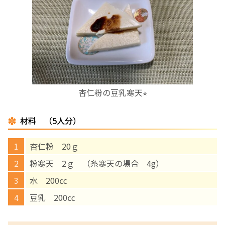
お産について
親と子の結びつき支援
母乳育児
杏仁粉の豆乳寒天⭐︎
予防接種
材料 （5人分）
その他の診療内容
杏仁粉 20ｇ
‘さんルーム’ でさまざまな講座・クラス
粉寒天 2ｇ （糸寒天の場合 4g）
水 200㏄
遠方にお住まいで当院での出産を希望される方へ
豆乳 200㏄
医師プロフィール