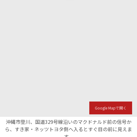
Google Mapで開く
沖縄市登川、国道329号線沿いのマクドナルド前の信号か
ら、すき家・ネッツトヨタ側へ入るとすぐ目の前に見えま
す。