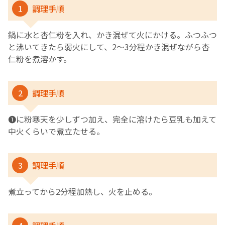
1
調理手順
English Page
鍋に水と杏仁粉を入れ、かき混ぜて火にかける。ふつふつ
と沸いてきたら弱火にして、2～3分程かき混ぜながら杏
仁粉を煮溶かす。
2
調理手順
❶に粉寒天を少しずつ加え、完全に溶けたら豆乳も加えて
中火くらいで煮立たせる。
3
調理手順
煮立ってから2分程加熱し、火を止める。