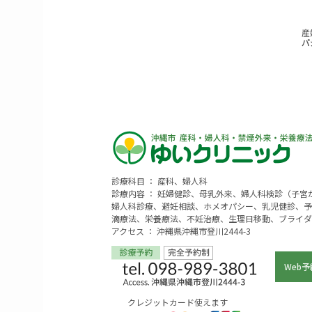
診療科目 ： 産科、婦人科
診療内容 ： 妊婦健診、母乳外来、婦人科検診（子
婦人科診療、避妊相談、ホメオパシー、乳児健診、予
滴療法、栄養療法、不妊治療、生理日移動、ブライダ
アクセス ： 沖縄県沖縄市登川2444-3
Web予
クレジットカード使えます