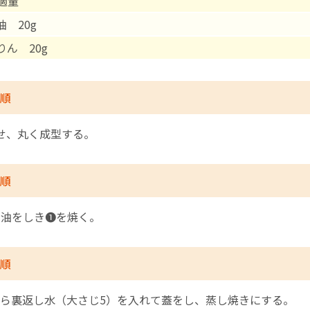
適量
油 20g
English Page
りん 20g
順
せ、丸く成型する。
順
に油をしき❶を焼く。
順
ら裏返し水（大さじ5）を入れて蓋をし、蒸し焼きにする。