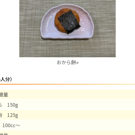
お産について
親と子の結びつき支援
母乳育児
おから餅⭐︎
予防接種
5人分）
その他の診療内容
適量
‘さんルーム’ でさまざまな講座・クラス
ら 150g
遠方にお住まいで当院での出産を希望される方へ
粉 125g
 100cc〜
医師プロフィール