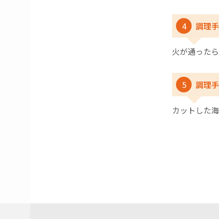
4
調理手
火が通ったら
5
調理手
カットした海