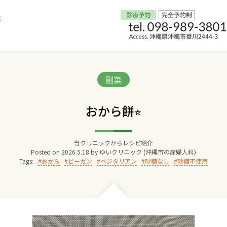
Home
Categories:
副菜
交通アクセス
おから餅⭐︎
院長からのごあいさつ
当クリニックからレシピ紹介
Posted on
2026.5.18
by
ゆいクリニック (沖縄市の産婦人科)
ゆいクリニックの経営理念
Tags:
おから
ビーガン
ベジタリアン
砂糖なし
砂糖不使用
診療料金
妊婦健診