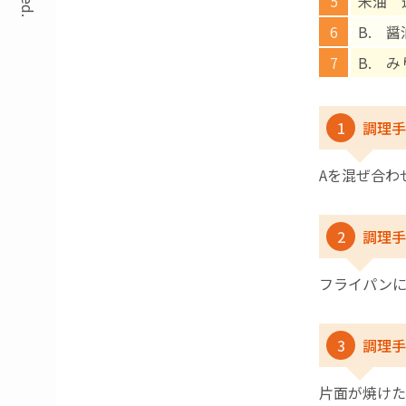
米油 
B. 醤
B. み
1
調理手
Aを混ぜ合わ
2
調理手
フライパン
3
調理手
片面が焼けた