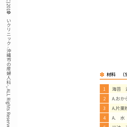
Copyright(C)2018ゆいクリニック -沖縄市の産婦人科-, ALL Rights Reserved.
材料 （
海苔 
A.おか
A.片栗
A. 水