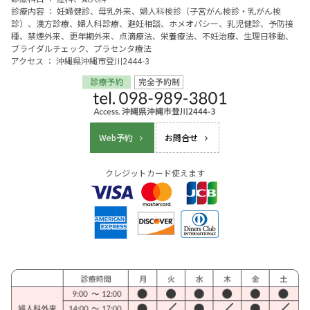
診療内容 ： 妊婦健診、母乳外来、婦人科検診（子宮がん検診・乳がん検
診）、漢方診療、婦人科診療、避妊相談、ホメオパシー、乳児健診、予防接
種、禁煙外来、更年期外来、点滴療法、栄養療法、不妊治療、生理日移動、
ブライダルチェック、プラセンタ療法
アクセス ： 沖縄県沖縄市登川2444-3
Web予約
お問合せ
クレジットカード使えます