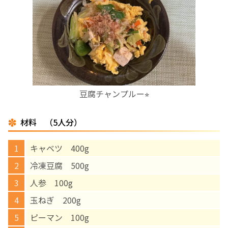
お産について
親と子の結びつき支援
母乳育児
豆腐チャンプルー⭐︎
予防接種
材料 （5人分）
その他の診療内容
キャベツ 400g
‘さんルーム’ でさまざまな講座・クラス
冷凍豆腐 500g
人参 100g
遠方にお住まいで当院での出産を希望される方へ
玉ねぎ 200g
ピーマン 100g
医師プロフィール