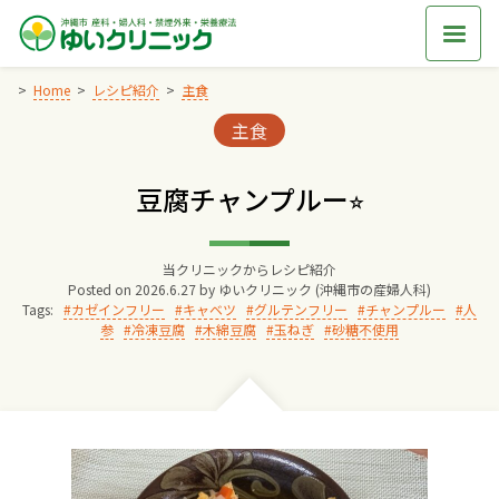
Skip
to
content
Home
レシピ紹介
主食
Categories:
主食
Home
豆腐チャンプルー⭐︎
交通アクセス
当クリニックからレシピ紹介
院長からのごあいさつ
Posted on
2026.6.27
by
ゆいクリニック (沖縄市の産婦人科)
Tags:
カゼインフリー
キャベツ
グルテンフリー
チャンプルー
人
参
冷凍豆腐
木綿豆腐
玉ねぎ
砂糖不使用
ゆいクリニックの経営理念
診療料金
妊婦健診