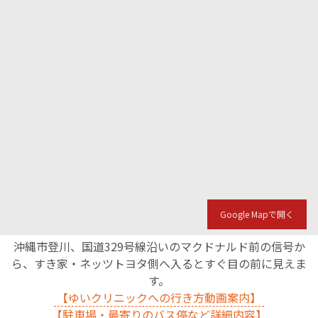
Google Mapで開く
沖縄市登川、国道329号線沿いのマクドナルド前の信号か
ら、すき家・ネッツトヨタ側へ入るとすぐ目の前に見えま
す。
【ゆいクリニックへの行き方動画案内】
【駐車場・最寄りのバス停など詳細内容】