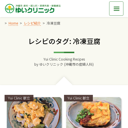
Skip
to
content
Home
レシピ紹介
冷凍豆腐
レシピのタグ: 冷凍豆腐
Home
交通アクセス
Yui Clinic Cooking Recipes
by
ゆいクリニック (沖縄市の産婦人科)
院長からのごあいさつ
ゆいクリニックの経営理念
Categories:
Categories:
Yui Clinic 献立
Yui Clinic 献立
診療料金
妊婦健診