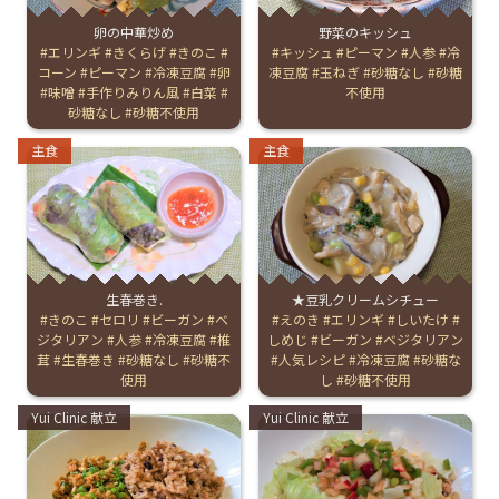
卵の中華炒め
野菜のキッシュ
お産について
Tags:
エリンギ
きくらげ
きのこ
Tags:
キッシュ
ピーマン
人参
冷
コーン
ピーマン
冷凍豆腐
卵
凍豆腐
玉ねぎ
砂糖なし
砂糖
味噌
手作りみりん風
白菜
不使用
親と子の結びつき支援
砂糖なし
砂糖不使用
Categories:
Categories:
主食
主食
母乳育児
予防接種
その他の診療内容
生春巻き.
★豆乳クリームシチュー
Tags:
きのこ
セロリ
ビーガン
ベ
Tags:
えのき
エリンギ
しいたけ
ジタリアン
人参
冷凍豆腐
椎
しめじ
ビーガン
ベジタリアン
‘さんルーム’ でさまざまな講座・クラス
茸
生春巻き
砂糖なし
砂糖不
人気レシピ
冷凍豆腐
砂糖な
使用
し
砂糖不使用
Categories:
Categories:
Yui Clinic 献立
Yui Clinic 献立
遠方にお住まいで当院での出産を希望される方へ
医師プロフィール