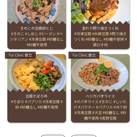
きのこの豆腐卵とじ
変わり照り焼きつくね
Tags:
きのこ
しめじ
ビーガン
ベ
Tags:
冷凍豆腐
木綿豆腐
照り焼き
ジタリアン
冷凍豆腐
砂糖なし
つくね
砂糖なし
砂糖不使用
砂糖不使用
鶏ひき肉
Categories:
Categories:
Yui Clinic 献立
Yui Clinic 献立
豆腐そぼろ丼.
べジガパオライス
Tags:
そぼろ
パプリカ
冷凍豆腐
Tags:
ガパオライス
きのこ
しいた
卵
砂糖なし
砂糖不使用
け
パクチー
パプリカ
ゆで卵
冷凍豆腐
大豆
砂糖なし
砂
糖不使用
高野豆腐