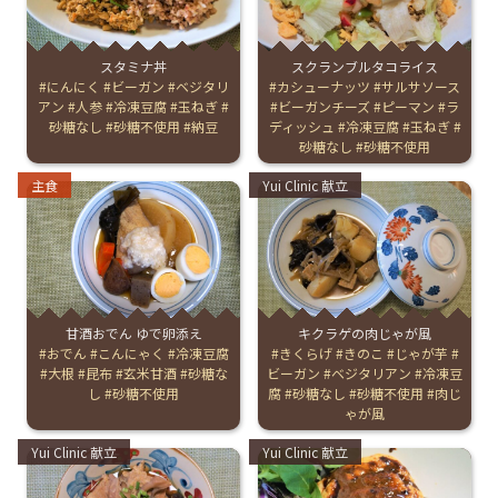
English Page
スタミナ丼
スクランブルタコライス
Tags:
にんにく
ビーガン
ベジタリ
Tags:
カシューナッツ
サルサソース
アン
人参
冷凍豆腐
玉ねぎ
ビーガンチーズ
ピーマン
ラ
砂糖なし
砂糖不使用
納豆
ディッシュ
冷凍豆腐
玉ねぎ
砂糖なし
砂糖不使用
Categories:
Categories:
主食
Yui Clinic 献立
甘酒おでん ゆで卵添え
キクラゲの肉じゃが風
Tags:
おでん
こんにゃく
冷凍豆腐
Tags:
きくらげ
きのこ
じゃが芋
大根
昆布
玄米甘酒
砂糖な
ビーガン
ベジタリアン
冷凍豆
し
砂糖不使用
腐
砂糖なし
砂糖不使用
肉じ
ゃが風
Categories:
Categories:
Yui Clinic 献立
Yui Clinic 献立