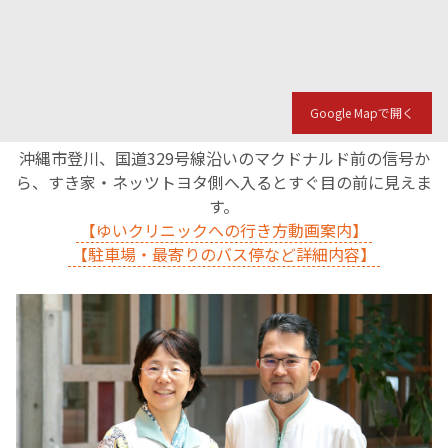
Google Mapで開く
沖縄市登川、国道329号線沿いのマクドナルド前の信号か
ら、すき家・ネッツトヨタ側へ入るとすぐ目の前に見えま
す。
【ゆいクリニックへの行き方動画案内】
【駐車場・最寄りのバス停など詳細内容】