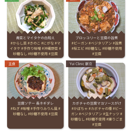
青菜とマイタケの白和え
ブロッコリーと豆腐の旨煮
Tags:
からし菜
きのこ
にがな
マ
Tags:
ビーガン
ベジタリアン
旨煮
イタケ
手作り味噌
沖縄野菜
桜エビ
砂糖なし
砂糖不使用
砂糖なし
砂糖不使用
豆腐
豆腐
Categories:
Categories:
主食
Yui Clinic 献立
豆腐ソテー 長ネギダレ
カボチャの豆腐マヨソースがけ
Tags:
ねぎ
味噌
手作りみりん風
Tags:
かぼちゃ
カボチャの種
ビー
砂糖なし
砂糖不使用
豆腐
ガン
ベジタリアン
生ナッツ
砂糖なし
砂糖不使用
練りごま
豆腐