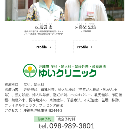
Profile
Profile
診療科目 ： 産科、婦人科
診療内容 ： 妊婦健診、母乳外来、婦人科検診（子宮がん検診・乳がん検
診）、漢方診療、婦人科診療、避妊相談、ホメオパシー、乳児健診、予防接
種、禁煙外来、更年期外来、点滴療法、栄養療法、不妊治療、生理日移動、
ブライダルチェック、プラセンタ療法
アクセス ： 沖縄県沖縄市登川2444-3