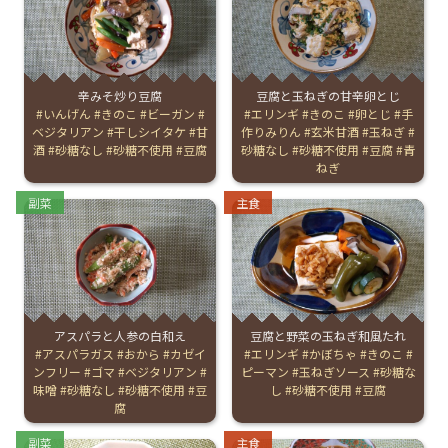
English Page
辛みそ炒り豆腐
豆腐と玉ねぎの甘辛卵とじ
Tags:
いんげん
きのこ
ビーガン
Tags:
エリンギ
きのこ
卵とじ
手
ベジタリアン
干しシイタケ
甘
作りみりん
玄米甘酒
玉ねぎ
酒
砂糖なし
砂糖不使用
豆腐
砂糖なし
砂糖不使用
豆腐
青
ねぎ
Categories:
Categories:
副菜
主食
アスパラと人参の白和え
豆腐と野菜の玉ねぎ和風たれ
Tags:
アスパラガス
おから
カゼイ
Tags:
エリンギ
かぼちゃ
きのこ
ンフリー
ゴマ
ベジタリアン
ピーマン
玉ねぎソース
砂糖な
味噌
砂糖なし
砂糖不使用
豆
し
砂糖不使用
豆腐
腐
Categories:
Categories:
副菜
主食