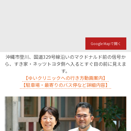
Google Mapで開く
沖縄市登川、国道329号線沿いのマクドナルド前の信号か
ら、すき家・ネッツトヨタ側へ入るとすぐ目の前に見えま
す。
【ゆいクリニックへの行き方動画案内】
【駐車場・最寄りのバス停など詳細内容】