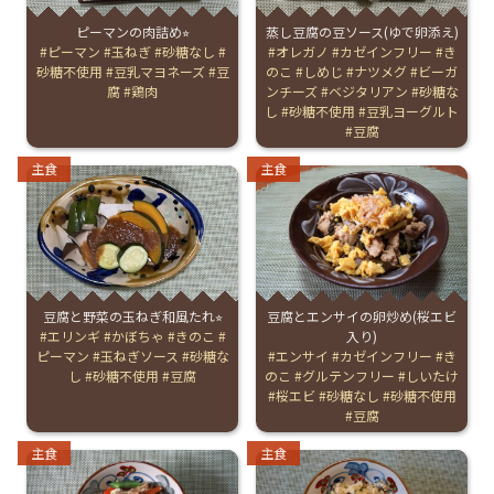
ピーマンの肉詰め⭐︎
蒸し豆腐の豆ソース(ゆで卵添え)
お産について
Tags:
ピーマン
玉ねぎ
砂糖なし
Tags:
オレガノ
カゼインフリー
き
砂糖不使用
豆乳マヨネーズ
豆
のこ
しめじ
ナツメグ
ビーガ
腐
鶏肉
ンチーズ
ベジタリアン
砂糖な
親と子の結びつき支援
し
砂糖不使用
豆乳ヨーグルト
豆腐
母乳育児
Categories:
Categories:
主食
主食
予防接種
その他の診療内容
豆腐と野菜の玉ねぎ和風たれ⭐︎
豆腐とエンサイの卵炒め(桜エビ
Tags:
エリンギ
かぼちゃ
きのこ
入り)
‘さんルーム’ でさまざまな講座・クラス
ピーマン
玉ねぎソース
砂糖な
Tags:
エンサイ
カゼインフリー
き
し
砂糖不使用
豆腐
のこ
グルテンフリー
しいたけ
桜エビ
砂糖なし
砂糖不使用
豆腐
遠方にお住まいで当院での出産を希望される方へ
Categories:
Categories:
主食
主食
医師プロフィール