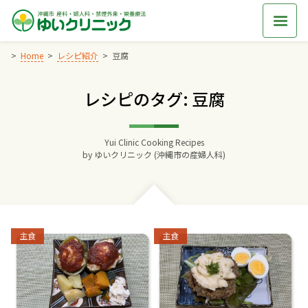
Skip
to
content
Home
レシピ紹介
豆腐
レシピのタグ: 豆腐
Home
交通アクセス
Yui Clinic Cooking Recipes
by
ゆいクリニック (沖縄市の産婦人科)
院長からのごあいさつ
ゆいクリニックの経営理念
Categories:
Categories:
主食
主食
診療料金
妊婦健診