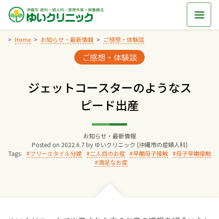
Skip
to
content
Home
お知らせ・最新情報
ご感想・体験談
Categories:
ご感想・体験談
Home
ジェットコースターのようなス
交通アクセス
ピード出産
院長からのごあいさつ
お知らせ・最新情報
Posted on
2022.6.7
by
ゆいクリニック (沖縄市の産婦人科)
ゆいクリニックの経営理念
Tags:
フリースタイル分娩
二人目のお産
早期母子接触
母子早期接触
満足なお産
診療料金
妊婦健診