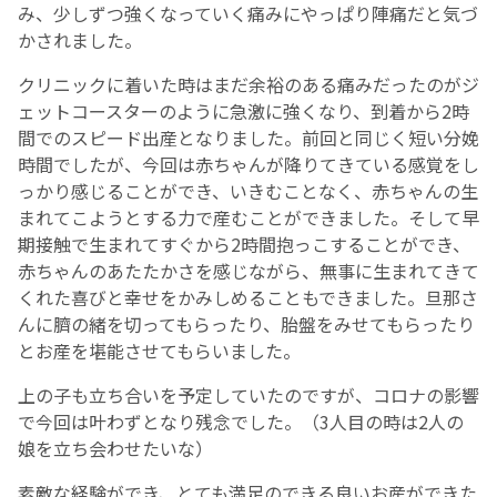
み、少しずつ強くなっていく痛みにやっぱり陣痛だと気づ
かされました。
English Page
クリニックに着いた時はまだ余裕のある痛みだったのがジ
ェットコースターのように急激に強くなり、到着から2時
間でのスピード出産となりました。前回と同じく短い分娩
時間でしたが、今回は赤ちゃんが降りてきている感覚をし
っかり感じることができ、いきむことなく、赤ちゃんの生
まれてこようとする力で産むことができました。そして早
期接触で生まれてすぐから2時間抱っこすることができ、
赤ちゃんのあたたかさを感じながら、無事に生まれてきて
くれた喜びと幸せをかみしめることもできました。旦那さ
んに臍の緒を切ってもらったり、胎盤をみせてもらったり
とお産を堪能させてもらいました。
上の子も立ち合いを予定していたのですが、コロナの影響
で今回は叶わずとなり残念でした。（3人目の時は2人の
娘を立ち会わせたいな）
素敵な経験ができ、とても満足のできる良いお産ができた