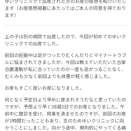
ゆいクリニックで出産された方のお産の感想を紹介いたし
ます（お産感想掲載にあたってはご本人の同意を得ており
お産について
ます）
親と子の結びつき支援
上の子は別の病院で出産したので、今回が初めてのゆいク
リニックでの出産でした。
母乳育児
前回の妊娠中は足がつったりむくんだりとマイナートラブ
予防接種
ルに悩まされてきましたが、今回は教えていただいた合掌
合蹠運動が私に合っていたのか一度も足がつることなく、
むくみも少なく前回よりも体重が軽く感じました。
その他の診療内容
お産もすごく良いお産になりました。
‘さんルーム’ でさまざまな講座・クラス
何となく予定日より早めに産まれそうだなと思っていたの
ですが、予想より早く38週3日でのお産となりました。午
遠方にお住まいで当院での出産を希望される方へ
前中に健診を受け、用事を済ませたのですが、前回のお産
が3時間だったこともあり、念のためゆいクリニックに向
かうことにしました。向かう途中、規則的にやってくる痛
医師プロフィール