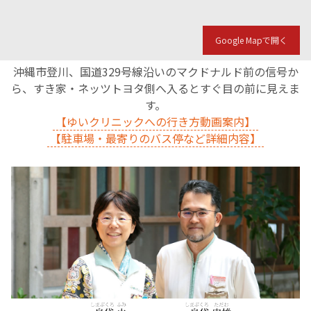
Google Mapで開く
沖縄市登川、国道329号線沿いのマクドナルド前の信号か
ら、すき家・ネッツトヨタ側へ入るとすぐ目の前に見えま
す。
【ゆいクリニックへの行き方動画案内】
【駐車場・最寄りのバス停など詳細内容】