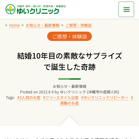
Skip
to
content
Home
お知らせ・最新情報
ご感想・体験談
Categories:
ご感想・体験談
Home
結婚10年目の素敵なサプライズ
交通アクセス
で誕生した奇跡
院長からのごあいさつ
お知らせ・最新情報
Posted on
2022.6.9
by
ゆいクリニック (沖縄市の産婦人科)
ゆいクリニックの経営理念
Tags:
3人目のお産
フリースタイル出産
ゆいクリニックリピーター
感動のお産
診療料金
妊婦健診