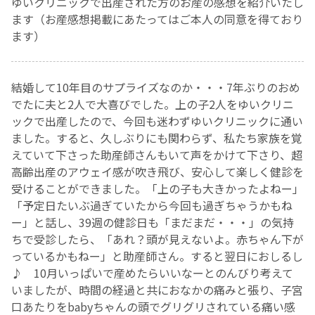
ゆいクリニックで出産された方のお産の感想を紹介いたし
ます（お産感想掲載にあたってはご本人の同意を得ており
お産について
ます）
親と子の結びつき支援
結婚して10年目のサプライズなのか・・・7年ぶりのおめ
でたに夫と2人で大喜びでした。上の子2人をゆいクリニ
母乳育児
ックで出産したので、今回も迷わずゆいクリニックに通い
ました。すると、久しぶりにも関わらず、私たち家族を覚
予防接種
えていて下さった助産師さんもいて声をかけて下さり、超
高齢出産のアウェイ感が吹き飛び、安心して楽しく健診を
その他の診療内容
受けることができました。「上の子も大きかったよねー」
「予定日たいぶ過ぎていたから今回も過ぎちゃうかもね
ー」と話し、39週の健診日も「まだまだ・・・」の気持
‘さんルーム’ でさまざまな講座・クラス
ちで受診したら、「あれ？頭が見えないよ。赤ちゃん下が
っているかもねー」と助産師さん。すると翌日におしるし
遠方にお住まいで当院での出産を希望される方へ
♪ 10月いっぱいで産めたらいいなーとのんびり考えて
いましたが、時間の経過と共におなかの痛みと張り、子宮
口あたりをbabyちゃんの頭でグリグリされている痛い感
医師プロフィール