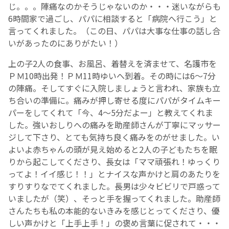
じ。。。陣痛なのかそうじゃないのか・・・迷いながらも
6時間家で過ごし、パパに相談すると「病院へ行こう」と
English Page
言ってくれました。（この日、パパは大事な仕事の話し合
いがあったのにありがたい！）
上の子2人の食事、お風呂、着替えを済ませて、名護市を
ＰＭ10時出発！ＰＭ11時ゆいへ到着。その時には6～7分
の陣痛。そしてすぐに入院しましょうと言われ、家族も立
ち合いの準備に。痛みが押し寄せる度にパパがタイムキー
パーをしてくれて「今、4～5分だよー」と教えてくれま
した。強いおしりへの痛みを助産師さんが丁寧にマッサー
ジして下さり、とても気持ち良く痛みをのがせました。い
よいよ赤ちゃんの頭が見え始めると2人の子どもたちを眠
りから起こしてくださり、長女は「ママ頑張れ！ゆっくり
ってよ！イイ感じ！！」とナイスな声かけと肩のあたりを
すりすりなでてくれました。長男は少々ビビリで戸惑って
いましたが（笑）、そっと手を握ってくれました。助産師
さんたちも私の本能的ないきみを感じとってくださり、優
しい声かけと「上手上手！」の褒め言葉に促されて・・・