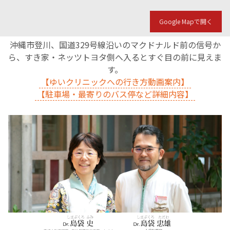
Google Mapで開く
沖縄市登川、国道329号線沿いのマクドナルド前の信号か
ら、すき家・ネッツトヨタ側へ入るとすぐ目の前に見えま
す。
【ゆいクリニックへの行き方動画案内】
【駐車場・最寄りのバス停など詳細内容】