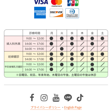
Facebook
Instagram
Youtube
Line
TikTok
プライバシーポリシー
・
English Page