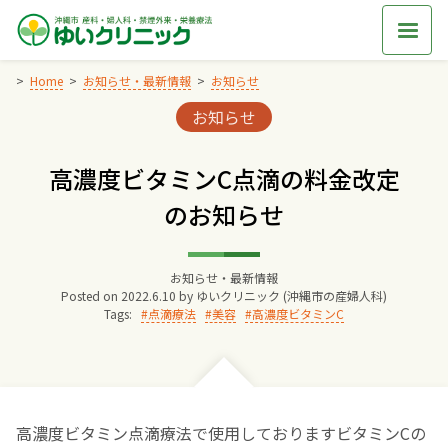
Skip
to
content
Home
お知らせ・最新情報
お知らせ
Categories:
お知らせ
Home
高濃度ビタミンC点滴の料金改定
交通アクセス
のお知らせ
院長からのごあいさつ
お知らせ・最新情報
Posted on
2022.6.10
by
ゆいクリニック (沖縄市の産婦人科)
ゆいクリニックの経営理念
Tags:
点滴療法
美容
高濃度ビタミンC
診療料金
妊婦健診
高濃度ビタミン点滴療法で使用しておりますビタミンCの