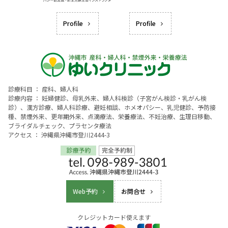
Profile
Profile
診療科目 ： 産科、婦人科
診療内容 ： 妊婦健診、母乳外来、婦人科検診（子宮がん検診・乳がん検
診）、漢方診療、婦人科診療、避妊相談、ホメオパシー、乳児健診、予防接
種、禁煙外来、更年期外来、点滴療法、栄養療法、不妊治療、生理日移動、
ブライダルチェック、プラセンタ療法
アクセス ： 沖縄県沖縄市登川2444-3
Web予約
お問合せ
クレジットカード使えます