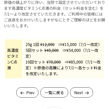
原価の値上がりに伴い、当院で設定させていただいており
ます高濃度ビタミンC点滴の料金（セット料金を含む）を
お産について
7/1～より改定させていただきます。ご利用中の皆様には
ご迷惑をおかけいたしますがなにとぞご理解のほどをお願
親と子の結びつき支援
いいたします。
母乳育児
25g 1回
¥12,000
⇒¥15,000（7/1～改定）
高濃度
5回セット
¥45,000
⇒¥54,000（7/1～改
予防接種
ビタミ
定）
ンC点
10回セット
¥70,000
⇒¥85,000（7/1～改
その他の診療内容
滴
定）※原価の高騰により7/1～各セット料金
を改定いたします。
‘さんルーム’ でさまざまな講座・クラス
Prev
一覧に戻る
Next
遠方にお住まいで当院での出産を希望される方へ
医師プロフィール