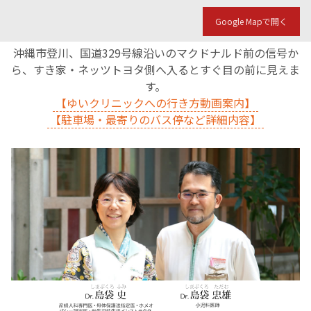
Google Mapで開く
沖縄市登川、国道329号線沿いのマクドナルド前の信号か
ら、すき家・ネッツトヨタ側へ入るとすぐ目の前に見えま
す。
【ゆいクリニックへの行き方動画案内】
【駐車場・最寄りのバス停など詳細内容】