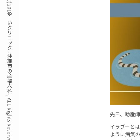
Copyright(C)2018ゆいクリニック -沖縄市の産婦人科-, ALL Rights Reserved.
先日、助産師
イラブーとは
ように病気の