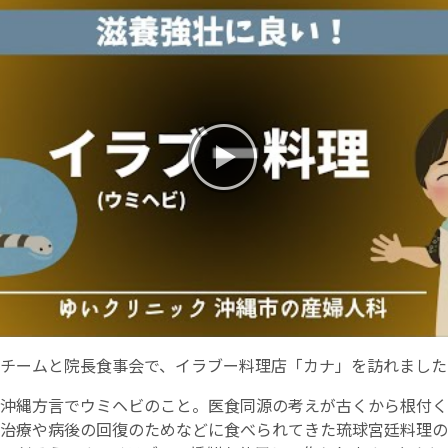
お産について
親と子の結びつき支援
母乳育児
予防接種
その他の診療内容
‘さんルーム’ でさまざまな講座・クラス
チームと院長食事会で、イラブー料理店「カナ」を訪れました
遠方にお住まいで当院での出産を希望される方へ
沖縄方言でウミヘビのこと。医食同源の考えが古くから根付く
治療や病後の回復のためなどに食べられてきた琉球宮廷料理の
医師プロフィール