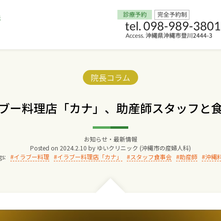
Home
Categories:
院長コラム
交通アクセス
ブー料理店「カナ」、助産師スタッフと
院長からのごあいさつ
お知らせ・最新情報
Posted on
2024.2.10
by
ゆいクリニック (沖縄市の産婦人科)
ゆいクリニックの経営理念
gs:
イラブー料理
イラブー料理店「カナ」
スタッフ食事会
助産師
沖縄
診療料金
妊婦健診