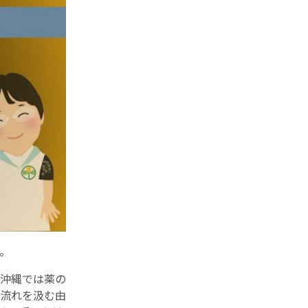
。
沖縄では薬の
流れを汲む由