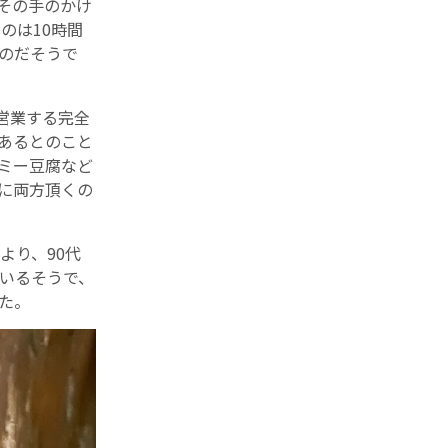
その手のかけ
のは10時間
のだそうで
営業する完全
あるとのこと
ミー豆腐など
に両方頂くの
より、90代
いるそうで、
た。