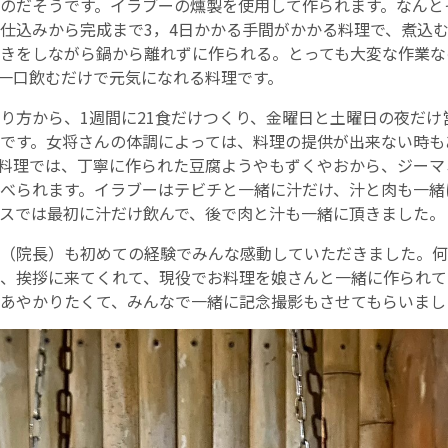
のだそうです。イラブーの燻製を使用して作られます。なんと
仕込みから完成まで3，4日かかる手間がかかる料理で、煮込む
English Page
きをしながら鍋から離れずに作られる。とっても大変な作業な
一口飲むだけで元気になれる料理です。
り方から、1週間に21食だけつくり、金曜日と土曜日の夜だけ
です。女将さんの体調によっては、料理の提供が出来ない時も
料理では、丁寧に作られた豆腐ようやもずくやおから、ジーマ
べられます。イラブーはテビチと一緒に汁だけ、汁と肉も一緒
スでは最初に汁だけ飲んで、後で肉と汁も一緒に頂きました。
（院長）も初めての経験でみんな感動していただきました。何
、挨拶に来てくれて、現役でお料理を娘さんと一緒に作られて
あやかりたくて、みんなで一緒に記念撮影もさせてもらいまし