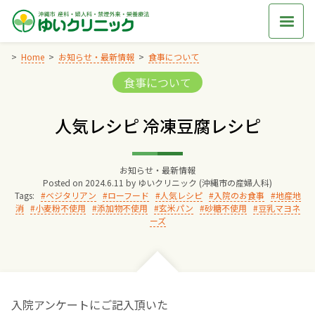
Skip
to
content
Home
お知らせ・最新情報
食事について
Categories:
食事について
Home
人気レシピ 冷凍豆腐レシピ
交通アクセス
お知らせ・最新情報
院長からのごあいさつ
Posted on
2024.6.11
by
ゆいクリニック (沖縄市の産婦人科)
Tags:
ベジタリアン
ローフード
人気レシピ
入院のお食事
地産地
消
小麦粉不使用
添加物不使用
玄米パン
砂糖不使用
豆乳マヨネ
ゆいクリニックの経営理念
ーズ
診療料金
妊婦健診
入院アンケートにご記入頂いた