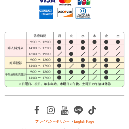
Facebook
Instagram
Youtube
Line
TikTok
プライバシーポリシー
・
English Page