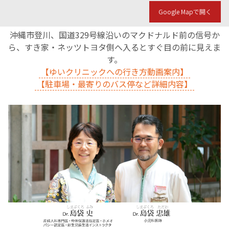
Google Mapで開く
沖縄市登川、国道329号線沿いのマクドナルド前の信号か
ら、すき家・ネッツトヨタ側へ入るとすぐ目の前に見えま
す。
【ゆいクリニックへの行き方動画案内】
【駐車場・最寄りのバス停など詳細内容】