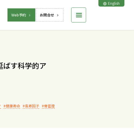
English
Web予約
お問合せ
延ばす科学的ア
ク
健康寿命
長寿因子
骨密度