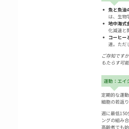
魚と魚油
は、生物
地中海式
化減速と
コーヒー
連。ただ
ご存知ですか
もたらす可能
運動：エイ
定期的な運動
細胞の若返り
週に最低15
ングの組み合
高齢者でも始