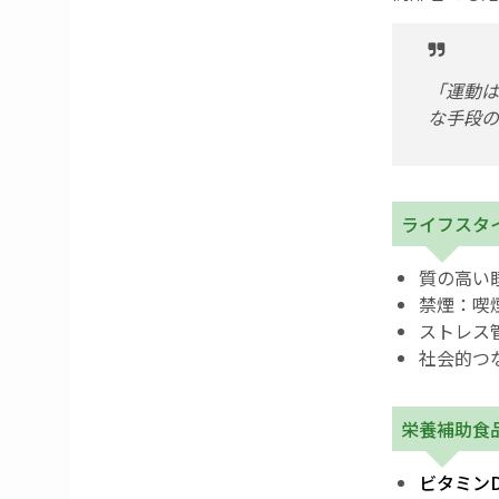
「運動は
な手段の
ライフスタ
質の高い
禁煙：喫
ストレス
社会的つ
栄養補助食
ビタミン