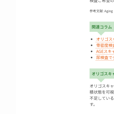
検査ご希望の
参考文献: Aging 
関連コラム
オリゴス
骨密度検
AGEス
尿検査で
オリゴスキ
オリゴスキャ
積状態を可視
不足している
す。