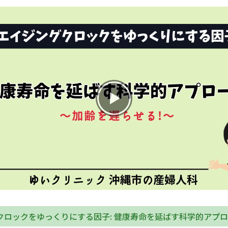
お産について
親と子の結びつき支援
母乳育児
予防接種
その他の診療内容
‘さんルーム’ でさまざまな講座・クラス
遠方にお住まいで当院での出産を希望される方へ
クロックをゆっくりにする因子: 健康寿命を延ばす科学的アプ
医師プロフィール