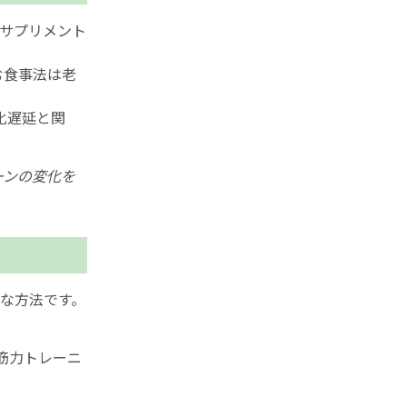
3サプリメント
む食事法は老
化遅延と関
ーンの変化を
な方法です。
筋力トレーニ