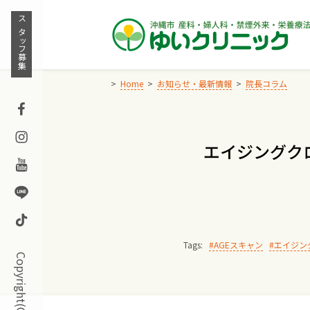
Skip
to
スタッフ募集
content
Home
お知らせ・最新情報
院長コラム
Facebook
Instagram
エイジングク
Youtube
Line
TikTok
Tags:
AGEスキャン
エイジン