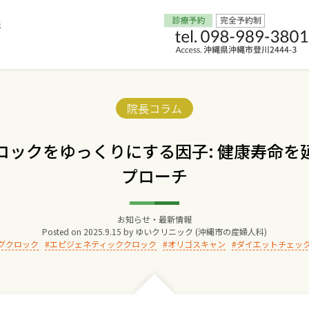
Home
Categories:
院長コラム
交通アクセス
ロックをゆっくりにする因子: 健康寿命を
プローチ
院長からのごあいさつ
ゆいクリニックの経営理念
お知らせ・最新情報
Posted on
2025.9.15
by
ゆいクリニック (沖縄市の産婦人科)
グクロック
エピジェネティッククロック
オリゴスキャン
ダイエットチェッ
診療料金
妊婦健診