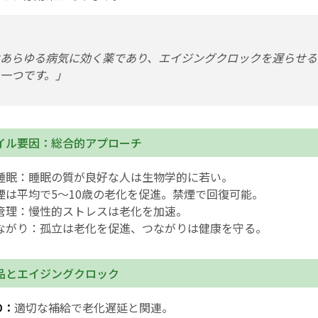
あらゆる病気に効く薬であり、エイジングクロックを遅らせる
一つです。」
イル要因：総合的アプローチ
睡眠：睡眠の質が良好な人は生物学的に若い。
煙は平均で5〜10歳の老化を促進。禁煙で回復可能。
管理：慢性的ストレスは老化を加速。
ながり：孤立は老化を促進、つながりは健康を守る。
品とエイジングクロック
D：
適切な補給で老化遅延と関連。