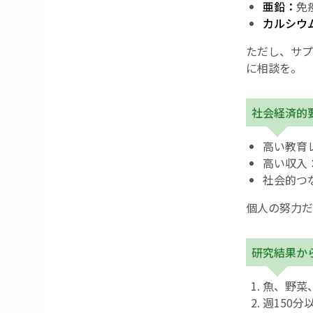
亜鉛：
免
カルシウム
ただし、サプ
に相談を。
社会経済的
高い教育
高い収入
社会的つ
個人の努力だ
研究結果か
魚、野菜
週150