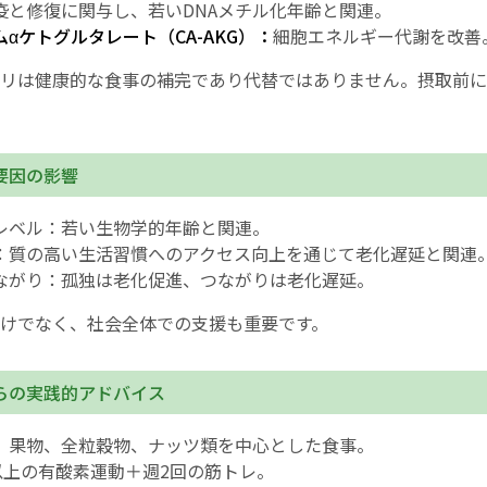
疫と修復に関与し、若いDNAメチル化年齢と関連。
αケトグルタレート（CA-AKG）：
細胞エネルギー代謝を改善
リは健康的な食事の補完であり代替ではありません。摂取前に
要因の影響
レベル：若い生物学的年齢と関連。
：質の高い生活習慣へのアクセス向上を通じて老化遅延と関連
ながり：孤独は老化促進、つながりは老化遅延。
けでなく、社会全体での支援も重要です。
らの実践的アドバイス
、果物、全粒穀物、ナッツ類を中心とした食事。
分以上の有酸素運動＋週2回の筋トレ。