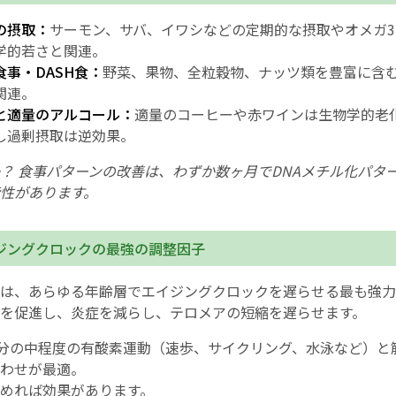
の摂取：
サーモン、サバ、イワシなどの定期的な摂取やオメガ
学的若さと関連。
食事・DASH食：
野菜、果物、全粒穀物、ナッツ類を豊富に含
関連。
と適量のアルコール：
適量のコーヒーや赤ワインは生物学的老
し過剰摂取は逆効果。
？ 食事パターンの改善は、わずか数ヶ月でDNAメチル化パタ
性があります。
ジングクロックの最強の調整因子
は、あらゆる年齢層でエイジングクロックを遅らせる最も強力
を促進し、炎症を減らし、テロメアの短縮を遅らせます。
0分の中程度の有酸素運動（速歩、サイクリング、水泳など）と
わせが最適。
めれば効果があります。