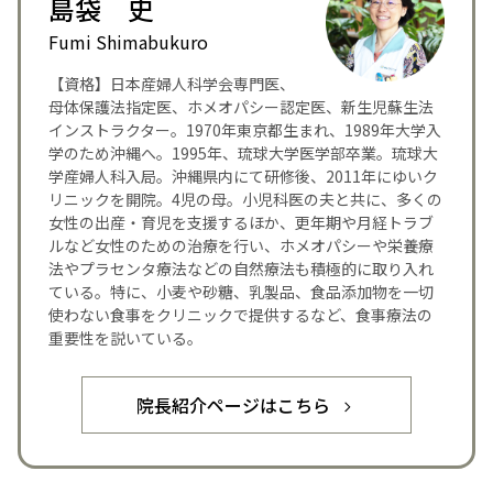
島袋 史
Fumi Shimabukuro
【資格】日本産婦人科学会専門医、
母体保護法指定医、ホメオパシー認定医、新生児蘇生法
インストラクター。1970年東京都生まれ、1989年大学入
学のため沖縄へ。1995年、琉球大学医学部卒業。琉球大
学産婦人科入局。沖縄県内にて研修後、2011年にゆいク
リニックを開院。4児の母。小児科医の夫と共に、多くの
女性の出産・育児を支援するほか、更年期や月経トラブ
ルなど女性のための治療を行い、ホメオパシーや栄養療
法やプラセンタ療法などの自然療法も積極的に取り入れ
ている。特に、小麦や砂糖、乳製品、食品添加物を一切
使わない食事をクリニックで提供するなど、食事療法の
重要性を説いている。
院長紹介ページはこちら