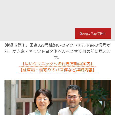
Google Mapで開く
沖縄市登川、国道329号線沿いのマクドナルド前の信号か
ら、すき家・ネッツトヨタ側へ入るとすぐ目の前に見えま
す。
【ゆいクリニックへの行き方動画案内】
【駐車場・最寄りのバス停など詳細内容】