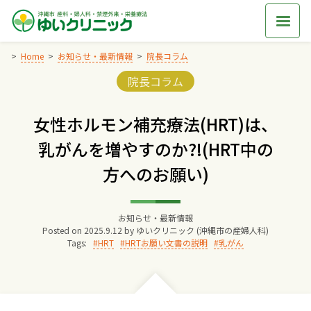
Skip
to
content
Home
お知らせ・最新情報
院長コラム
Categories:
院長コラム
Home
女性ホルモン補充療法(HRT)は、
交通アクセス
乳がんを増やすのか?!(HRT中の
方へのお願い)
院長からのごあいさつ
ゆいクリニックの経営理念
お知らせ・最新情報
Posted on
2025.9.12
by
ゆいクリニック (沖縄市の産婦人科)
Tags:
HRT
HRTお願い文書の説明
乳がん
診療料金
妊婦健診