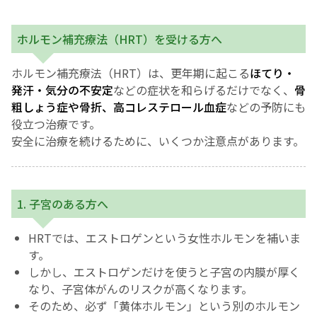
English Page
ホルモン補充療法（HRT）を受ける方へ
ホルモン補充療法（HRT）は、更年期に起こる
ほてり・
発汗・気分の不安定
などの症状を和らげるだけでなく、
骨
粗しょう症や骨折、高コレステロール血症
などの予防にも
役立つ治療です。
安全に治療を続けるために、いくつか注意点があります。
1. 子宮のある方へ
HRTでは、エストロゲンという女性ホルモンを補いま
す。
しかし、エストロゲンだけを使うと子宮の内膜が厚く
なり、子宮体がんのリスクが高くなります。
そのため、必ず「黄体ホルモン」という別のホルモン