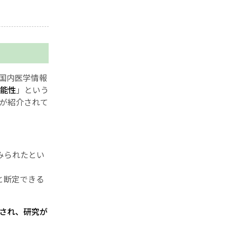
国内医学情報
能性
」という
が紹介されて
みられたとい
と断定できる
され、研究が