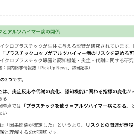
クとアルツハイマー病の関係
イクロプラスチックが生体に与える影響が研究されています。
「
プラスチックコップがアルツハイマー病のリスクを高める可
イクロプラスチック曝露と認知機能・炎症・代謝に関する研究
考：国内医学情報誌「Pick Up News」該当記事）
の2つ
です。
では、炎症反応や代謝の変化、認知機能に関わる指標の変化
が
ある
現時点では
「プラスチックを使う＝アルツハイマー病になる」
ない
は「因果関係が確定した」というより、
リスクとの関連が示唆
階
と理解するのが適切です。