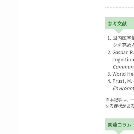
参考文献
国内医学情
クを高め
Gaspar, R
cognitio
Communi
World He
Prüst, M.
Environm
※本記事は、
なる症状があ
関連コラム