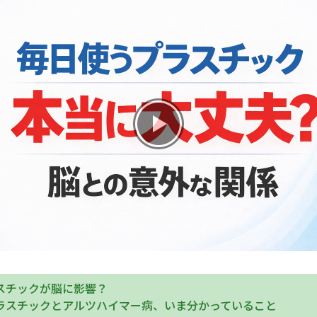
お産について
親と子の結びつき支援
母乳育児
予防接種
その他の診療内容
‘さんルーム’ でさまざまな講座・クラス
遠方にお住まいで当院での出産を希望される方へ
スチックが脳に影響？
ラスチックとアルツハイマー病、いま分かっていること
医師プロフィール