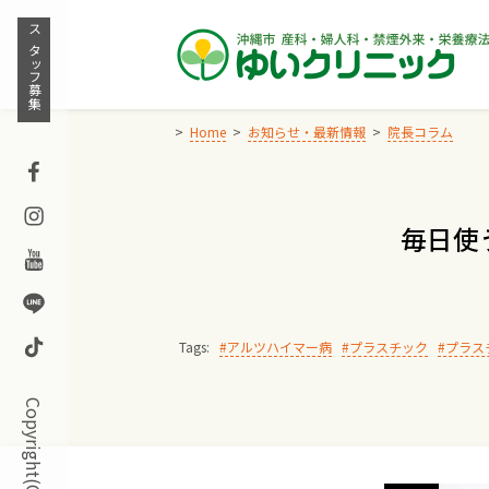
Skip
to
スタッフ募集
content
Home
お知らせ・最新情報
院長コラム
Facebook
Instagram
毎日使
Youtube
Line
TikTok
Tags:
アルツハイマー病
プラスチック
プラス