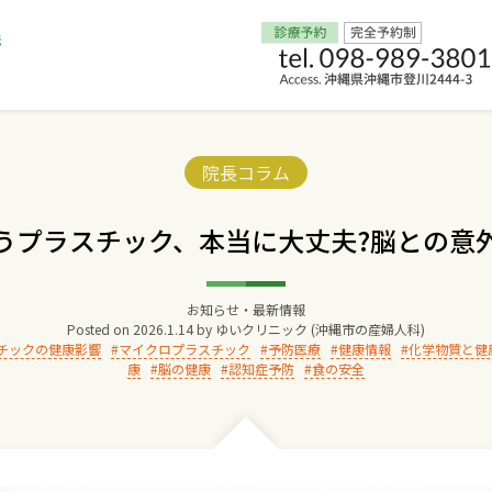
Home
Categories:
院長コラム
交通アクセス
うプラスチック、本当に大丈夫?脳との意
院長からのごあいさつ
お知らせ・最新情報
Posted on
2026.1.14
by
ゆいクリニック (沖縄市の産婦人科)
ゆいクリニックの経営理念
チックの健康影響
マイクロプラスチック
予防医療
健康情報
化学物質と健
康
脳の健康
認知症予防
食の安全
診療料金
妊婦健診