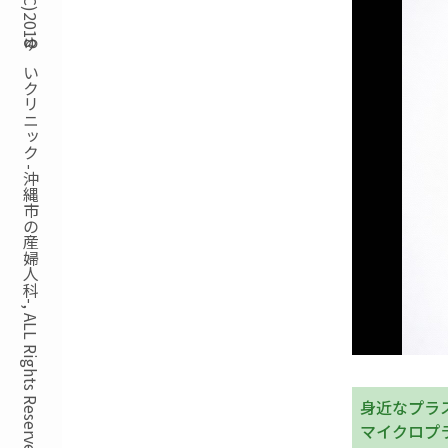
Copyright(C)2018ゆいクリニック -沖縄市の産婦人科-, ALL Rights Reserved.
身近なプラ
マイクロプ