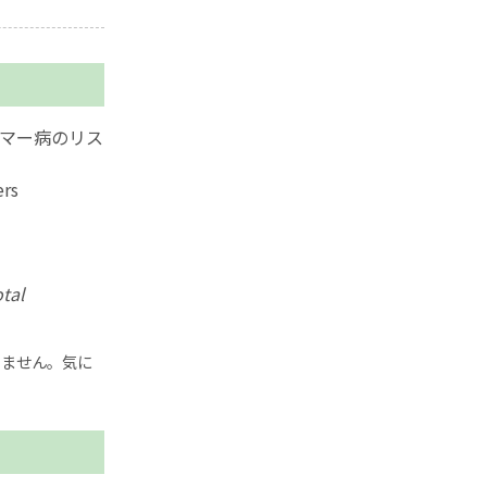
イマー病のリス
ers
otal
りません。気に