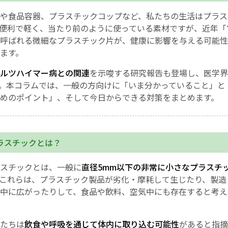
や食品容器、プラスチックコップなど、私たちの生活はプラス
English Page
便利で軽く、当たり前のように使っている素材ですが、近年「
呼ばれる微細なプラスチック片が、健康に影響を与える可能性
ます。
ルツハイマー病との関連
を示唆する研究報告も登場し、医学界
。本コラムでは、一般の方向けに「いま分かっていること」と
めのポイント」、そして今日からできる対策をまとめます。
ラスチックとは？
スチックとは、一般に
直径5mm以下の非常に小さなプラスチ
これらは、プラスチック製品が劣化・摩耗して生じたり、製造
中に広がったりして、食品や飲料、空気中にも存在すると考え
たちは
飲食や呼吸を通じて体内に取り込む可能性
があると指摘