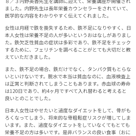
８／３内野英香先生を講師に迎えて、栄養講座が開催され
ました。内野先生は長年栄養カウンセラーをされていて、
お産について
医学的な内容をわかりやすく伝えてくれました。
女性は月経で鉄を喪失するため、鉄不足になりやすく、日
親と子の結びつき支援
本人女性は栄養不足の人が多いというおはなしがありまし
た。鉄欠乏性貧血の症状は多彩であり、鉄不足をチェック
母乳育児
するために、フェリチンを調べることがとても大切だと教
えていただきました。
予防接種
また、鉄不足の場合、鉄だけでなく、タンパク質もとらな
いといけないです。脱水で本当は貧血なのに、血液検査上
その他の診療内容
は正常と判断されてしまうこともあります。赤血球の寿命
は120日であり、約4ヶ月ですべて入れ替わると考えると
良いとのことでした。
‘さんルーム’ でさまざまな講座・クラス
日本人女性はやせたいと過度なダイエットをして、骨がも
遠方にお住まいで当院での出産を希望される方へ
ろくなってしまう、将来的な骨粗鬆症リスクが増してしま
います。また、過度なダイエットをしていなくてもとても
栄養不足の方は多いです。是非バランスの良い食事（おに
医師プロフィール