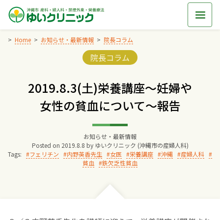
Skip
to
content
Home
お知らせ・最新情報
院長コラム
Categories:
院長コラム
Home
2019.8.3(土)栄養講座～妊婦や
交通アクセス
女性の貧血について～報告
院長からのごあいさつ
お知らせ・最新情報
Posted on
2019.8.8
by
ゆいクリニック (沖縄市の産婦人科)
ゆいクリニックの経営理念
Tags:
フェリチン
内野英香先生
女医
栄養講座
沖縄
産婦人科
貧血
鉄欠乏性貧血
診療料金
妊婦健診