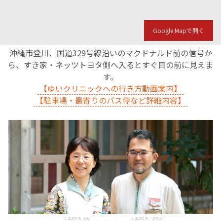
Google Mapで開く
沖縄市登川、国道329号線沿いのマクドナルド前の信号か
ら、すき家・ネッツトヨタ側へ入るとすぐ目の前に見えま
す。
【ゆいクリニックへの行き方動画案内】
【駐車場・最寄りのバス停など詳細内容】