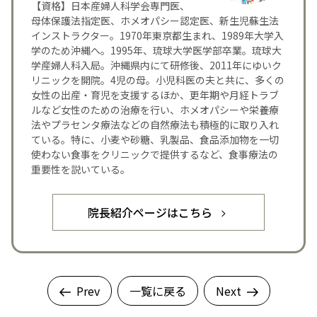
【資格】日本産婦人科学会専門医、
母体保護法指定医、ホメオパシー認定医、新生児蘇生法
インストラクター。1970年東京都生まれ、1989年大学入
学のため沖縄へ。1995年、琉球大学医学部卒業。琉球大
学産婦人科入局。沖縄県内にて研修後、2011年にゆいク
リニックを開院。4児の母。小児科医の夫と共に、多くの
女性の出産・育児を支援するほか、更年期や月経トラブ
ルなど女性のための治療を行い、ホメオパシーや栄養療
法やプラセンタ療法などの自然療法も積極的に取り入れ
ている。特に、小麦や砂糖、乳製品、食品添加物を一切
使わない食事をクリニックで提供するなど、食事療法の
重要性を説いている。
院長紹介ページはこちら
Prev
一覧に戻る
Next