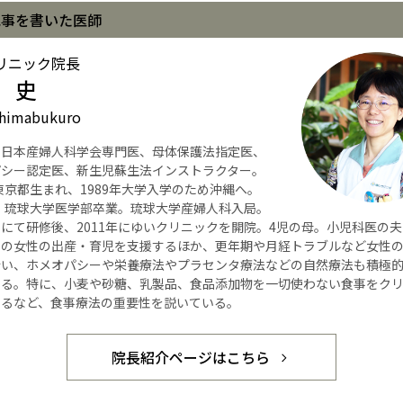
記事を書いた医師
リニック院長
 史
himabukuro
】日本産婦人科学会専門医、母体保護法指定医、
パシー認定医、新生児蘇生法インストラクター。
年東京都生まれ、1989年大学入学のため沖縄へ。
年、琉球大学医学部卒業。琉球大学産婦人科入局。
にて研修後、2011年にゆいクリニックを開院。4児の母。小児科医の
くの女性の出産・育児を支援するほか、更年期や月経トラブルなど女性
行い、ホメオパシーや栄養療法やプラセンタ療法などの自然療法も積極
いる。特に、小麦や砂糖、乳製品、食品添加物を一切使わない食事をク
するなど、食事療法の重要性を説いている。
院長紹介ページはこちら