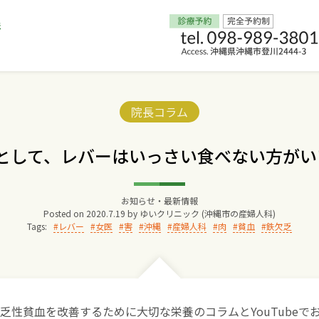
Home
Categories:
院長コラム
交通アクセス
として、レバーはいっさい食べない方がい
院長からのごあいさつ
お知らせ・最新情報
Posted on
2020.7.19
by
ゆいクリニック (沖縄市の産婦人科)
ゆいクリニックの経営理念
Tags:
レバー
女医
害
沖縄
産婦人科
肉
貧血
鉄欠乏
診療料金
妊婦健診
乏性貧血を改善するために大切な栄養のコラムとYouTubeで