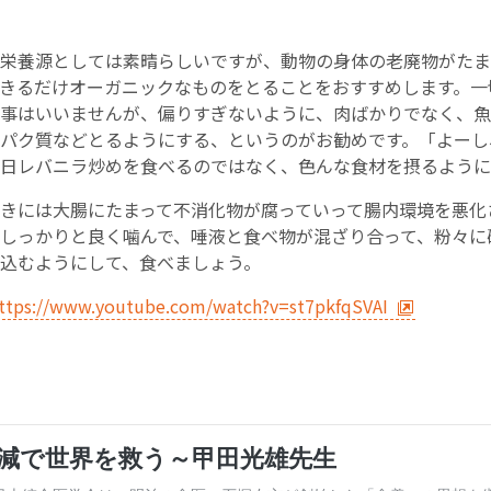
English Page
栄養源としては素晴らしいですが、動物の身体の老廃物がたま
きるだけオーガニックなものをとることをおすすめします。一
事はいいませんが、偏りすぎないように、肉ばかりでなく、魚
パク質などとるようにする、というのがお勧めです。「よーし
日レバニラ炒めを食べるのではなく、色んな食材を摂るように
きには大腸にたまって不消化物が腐っていって腸内環境を悪化
しっかりと良く噛んで、唾液と食べ物が混ざり合って、粉々に
込むようにして、食べましょう。
ttps://www.youtube.com/watch?v=st7pkfqSVAI