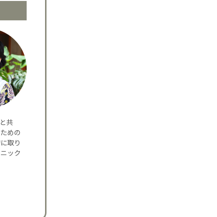
夫と共
のための
的に取り
リニック