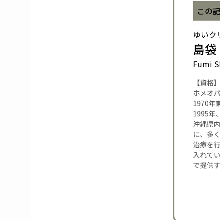
この
ゆいク
島袋
Fumi S
【資格
ホメオ
1970
1995
沖縄県内
に、多
治療を
入れて
で提供