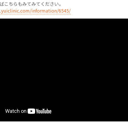
ばこちらもみてみてください。
.yuiclinic.com/information/6545/
お産について
親と子の結びつき支援
母乳育児
予防接種
その他の診療内容
‘さんルーム’ でさまざまな講座・クラス
遠方にお住まいで当院での出産を希望される方へ
医師プロフィール