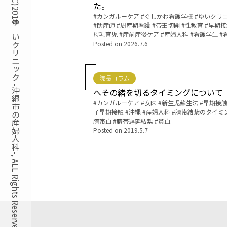
Copyright(C)2018ゆいクリニック -沖縄市の産婦人科-, ALL Rights Reserved.
た。
Tags:
カンガルーケア
ぐしかわ看護学校
ゆいクリ
助産師
周産期看護
帝王切開
性教育
早期接
母乳育児
産前産後ケア
産婦人科
看護学生
Posted on
2026.7.6
院長コラム
へその緒を切るタイミングについて
Tags:
カンガルーケア
女医
新生児蘇生法
早期接
子早期接触
沖縄
産婦人科
臍帯結紮のタイミ
臍帯血
臍帯遅延結紮
貧血
Posted on
2019.5.7