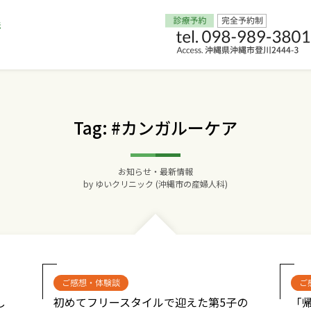
Home
Tag: #カンガルーケア
交通アクセス
お知らせ・最新情報
院長からのごあいさつ
by
ゆいクリニック (沖縄市の産婦人科)
ゆいクリニックの経営理念
診療料金
ご感想・体験談
ご
妊婦健診
し
初めてフリースタイルで迎えた第5子の
「