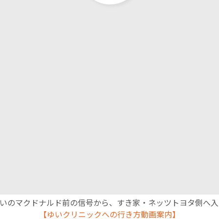
English Page
沿いのマクドナルド前の信号から、すき家・ネッツトヨタ側へ
【ゆいクリニックへの行き方動画案内】