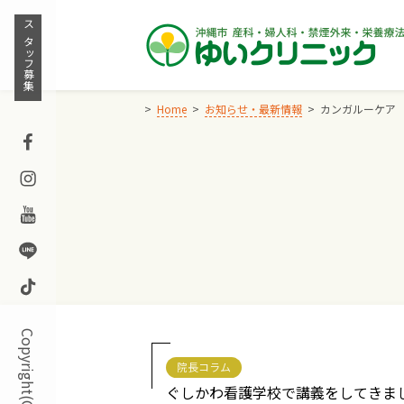
Skip
to
スタッフ募集
content
Home
お知らせ・最新情報
カンガルーケア
Facebook
Instagram
Youtube
Line
TikTok
院長コラム
ぐしかわ看護学校で講義をしてきま