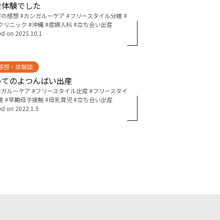
産体験でした
産の感想
カンガルーケア
フリースタイル分娩
クリニック
沖縄
産婦人科
立ち会い出産
ed on
2025.10.1
感想・体験談
めてのよつんばい出産
ンガルーケア
フリースタイル出産
フリースタイ
娩
早期母子接触
母乳育児
立ち合い出産
ed on
2022.1.5