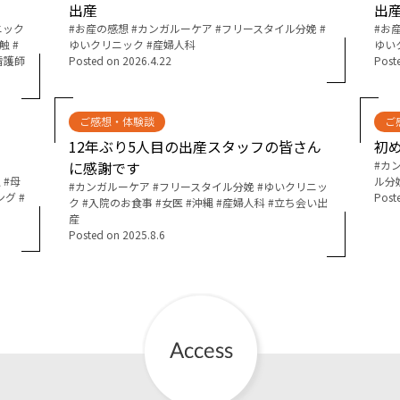
出産
出
ニック
Tags:
お産の感想
カンガルーケア
フリースタイル分娩
Tags:
お
お産について
触
ゆいクリニック
産婦人科
ゆい
看護師
Posted on
2026.4.22
Post
親と子の結びつき支援
ご感想・体験談
ご
母乳育児
12年ぶり5人目の出産スタッフの皆さん
初
に感謝です
Tags:
カ
触
母
ル分
予防接種
Tags:
カンガルーケア
フリースタイル分娩
ゆいクリニッ
ング
Post
ク
入院のお食事
女医
沖縄
産婦人科
立ち会い出
産
Posted on
2025.8.6
その他の診療内容
‘さんルーム’ でさまざまな講座・クラス
遠方にお住まいで当院での出産を希望される方へ
医師プロフィール