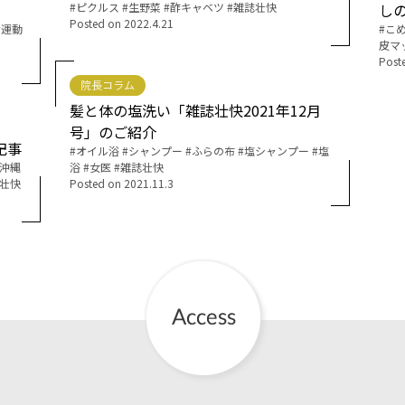
Tags:
ピクルス
生野菜
酢キャベツ
雑誌壮快
しの
Posted on
2022.4.21
運動
Tags:
こ
お産について
皮マ
Post
親と子の結びつき支援
院長コラム
髪と体の塩洗い「雑誌壮快2021年12月
号」のご紹介
母乳育児
記事
Tags:
オイル浴
シャンプー
ふらの布
塩シャンプー
塩
沖縄
浴
女医
雑誌壮快
壮快
Posted on
2021.11.3
予防接種
その他の診療内容
‘さんルーム’ でさまざまな講座・クラス
遠方にお住まいで当院での出産を希望される方へ
医師プロフィール