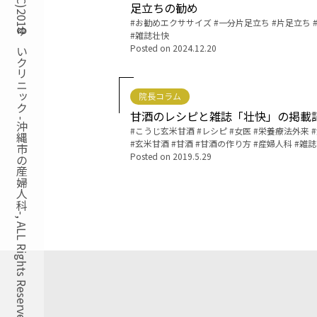
Copyright(C)2018ゆいクリニック -沖縄市の産婦人科-, ALL Rights Reserved.
足立ちの勧め
Tags:
お勧めエクササイズ
一分片足立ち
片足立ち
雑誌壮快
Posted on
2024.12.20
院長コラム
甘酒のレシピと雑誌「壮快」の掲載
Tags:
こうじ玄米甘酒
レシピ
女医
栄養療法外来
玄米甘酒
甘酒
甘酒の作り方
産婦人科
雑誌
Posted on
2019.5.29