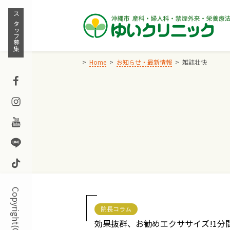
Skip
to
スタッフ募集
content
Home
お知らせ・最新情報
雑誌壮快
Facebook
Instagram
Youtube
Line
TikTok
院長コラム
効果抜群、お勧めエクササイズ!1分