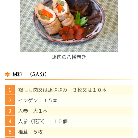
お産について
親と子の結びつき支援
母乳育児
鶏肉の八幡巻き
予防接種
材料 （5人分）
その他の診療内容
鶏もも肉又は鶏ささみ ３枚又は１０本
‘さんルーム’ でさまざまな講座・クラス
インゲン １５本
人参 大１本
遠方にお住まいで当院での出産を希望される方へ
人参（花形） １０個
椎茸 ５枚
医師プロフィール