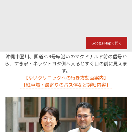
Google Mapで開く
沖縄市登川、国道329号線沿いのマクドナルド前の信号か
ら、すき家・ネッツトヨタ側へ入るとすぐ目の前に見えま
す。
【ゆいクリニックへの行き方動画案内】
【駐車場・最寄りのバス停など詳細内容】