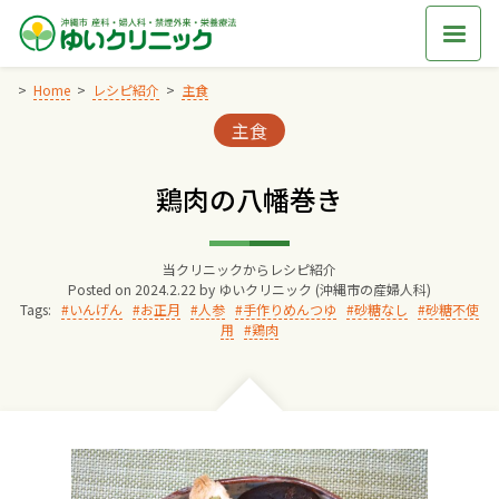
Skip
to
content
Home
レシピ紹介
主食
Categories:
主食
Home
鶏肉の八幡巻き
交通アクセス
当クリニックからレシピ紹介
院長からのごあいさつ
Posted on
2024.2.22
by
ゆいクリニック (沖縄市の産婦人科)
Tags:
いんげん
お正月
人参
手作りめんつゆ
砂糖なし
砂糖不使
用
鶏肉
ゆいクリニックの経営理念
診療料金
妊婦健診