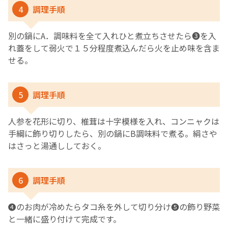
4
調理手順
別の鍋にA．調味料を全て入れひと煮立ちさせたら❸を入
れ蓋をして弱火で１５分程度煮込んだら火を止め味を含ま
せる。
5
調理手順
人参を花形に切り、椎茸は十字模様を入れ、コンニャクは
手綱に飾り切りしたら、別の鍋にB調味料で煮る。絹さや
はさっと湯通ししておく。
6
調理手順
❹のお肉が冷めたらタコ糸を外して切り分け❺の飾り野菜
と一緒に盛り付けて完成です。