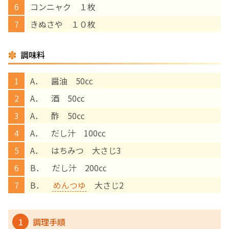
コンニャク １枚
English Page
きぬさや １０枚
調味料
A． 醤油 50㏄
A． 酒 50㏄
A． 酢 50㏄
A． だし汁 100㏄
A． はちみつ 大さじ3
B． だし汁 200㏄
B．
めんつゆ
大さじ2
1
調理手順