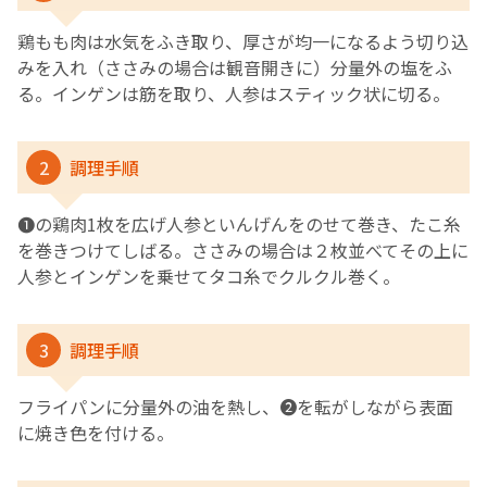
鶏もも肉は水気をふき取り、厚さが均一になるよう切り込
みを入れ（ささみの場合は観音開きに）分量外の塩をふ
る。インゲンは筋を取り、人参はスティック状に切る。
2
調理手順
❶の鶏肉1枚を広げ人参といんげんをのせて巻き、たこ糸
を巻きつけてしばる。ささみの場合は２枚並べてその上に
人参とインゲンを乗せてタコ糸でクルクル巻く。
3
調理手順
フライパンに分量外の油を熱し、❷を転がしながら表面
に焼き色を付ける。