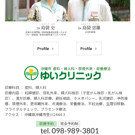
Profile
Profile
診療科目 ： 産科、婦人科
診療内容 ： 妊婦健診、母乳外来、婦人科検診（子宮がん検診・乳がん検
診）、漢方診療、婦人科診療、避妊相談、ホメオパシー、乳児健診、予防接
種、禁煙外来、更年期外来、点滴療法、栄養療法、不妊治療、生理日移動、
ブライダルチェック、プラセンタ療法
アクセス ： 沖縄県沖縄市登川2444-3