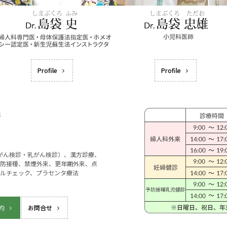
Profile
Profile
宮がん検診・乳がん検診）、漢方診療、
防接種、禁煙外来、更年期外来、点
ルチェック、プラセンタ療法
約
お問合せ