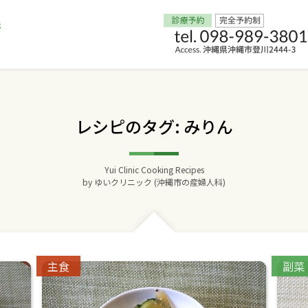
Home
レシピのタグ: みりん
交通アクセス
Yui Clinic Cooking Recipes
院長からのごあいさつ
by
ゆいクリニック (沖縄市の産婦人科)
ゆいクリニックの経営理念
診療料金
Categories:
Catego
主食
副菜
妊婦健診