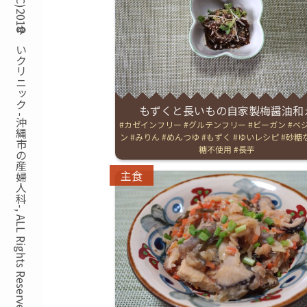
Copyright(C)2018ゆいクリニック -沖縄市の産婦人科-, ALL Rights Reserved.
もずくと長いもの自家製梅醤油和
Tags:
カゼインフリー
グルテンフリー
ビーガン
ベ
ン
みりん
めんつゆ
もずく
ゆいレシピ
砂糖
糖不使用
長芋
Categories:
主食