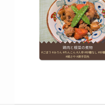
鶏肉と根菜の煮物
Tags:
ごぼう
みりん
れんこん
人参
砂糖なし
砂
絹さや
鶏手羽先