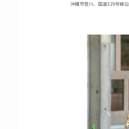
沖縄市登川、国道329号線