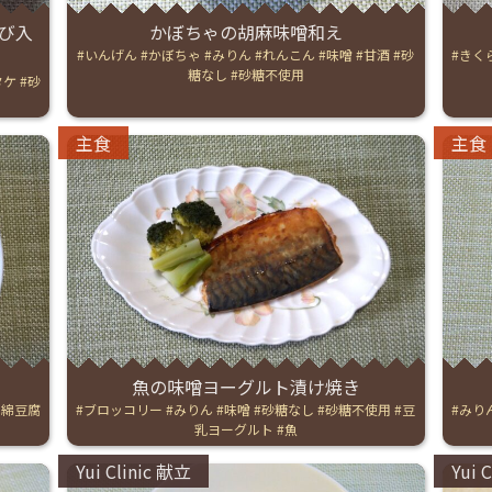
び入
かぼちゃの胡麻味噌和え
English Page
Tags:
いんげん
かぼちゃ
みりん
れんこん
味噌
甘酒
砂
Tags:
きく
糖なし
砂糖不使用
タケ
砂
Categories:
Catego
主食
主食
魚の味噌ヨーグルト漬け焼き
木綿豆腐
Tags:
ブロッコリー
みりん
味噌
砂糖なし
砂糖不使用
豆
Tags:
みり
乳ヨーグルト
魚
Categories:
Catego
Yui Clinic 献立
Yui 