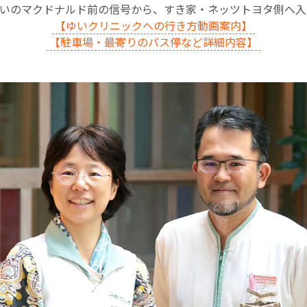
沿いのマクドナルド前の信号から、すき家・ネッツトヨタ側へ
【ゆいクリニックへの行き方動画案内】
【駐車場・最寄りのバス停など詳細内容】