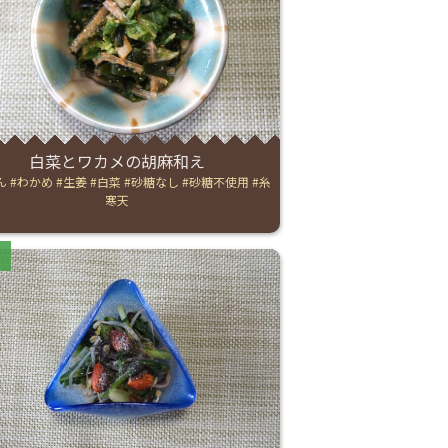
白菜とワカメの胡麻和え
ん
わかめ
生姜
白菜
砂糖なし
砂糖不使用
糸
寒天
ries: