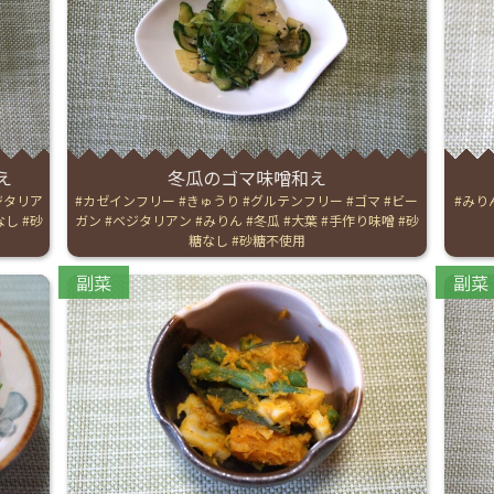
お産について
親と子の結びつき支援
母乳育児
え
冬瓜のゴマ味噌和え
ジタリア
Tags:
カゼインフリー
きゅうり
グルテンフリー
ゴマ
ビー
Tags:
みり
なし
砂
ガン
ベジタリアン
みりん
冬瓜
大葉
手作り味噌
砂
予防接種
糖なし
砂糖不使用
Categories:
Catego
副菜
副菜
その他の診療内容
‘さんルーム’ でさまざまな講座・クラス
遠方にお住まいで当院での出産を希望される方へ
医師プロフィール