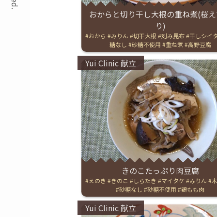
おからと切り干し大根の重ね煮(桜え
り)
Tags:
おから
みりん
切干大根
刻み昆布
干しシイ
糖なし
砂糖不使用
重ね煮
高野豆腐
Categories:
Yui Clinic 献立
きのこたっぷり肉豆腐
Tags:
えのき
きのこ
しらたき
マイタケ
みりん
砂糖なし
砂糖不使用
鶏もも肉
Categories:
Yui Clinic 献立