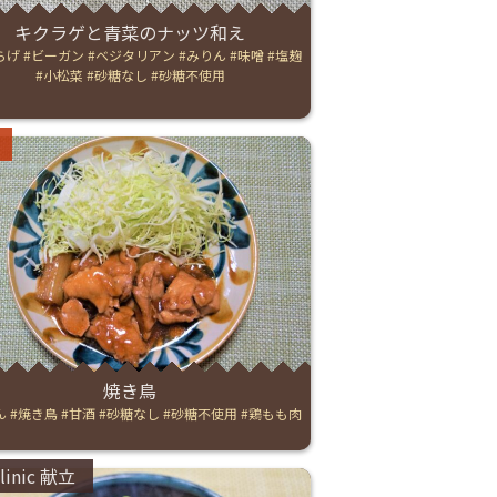
キクラゲと青菜のナッツ和え
らげ
ビーガン
ベジタリアン
みりん
味噌
塩麹
小松菜
砂糖なし
砂糖不使用
ries:
焼き鳥
ん
焼き鳥
甘酒
砂糖なし
砂糖不使用
鶏もも肉
ries:
Clinic 献立