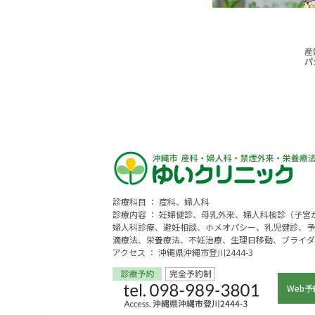
診療科目 ： 産科、婦人科
診療内容 ： 妊婦健診、母乳外来、婦人科検診（子
婦人科診療、避妊相談、ホメオパシー、乳児健診、予
滴療法、栄養療法、不妊治療、生理日移動、ブライダ
アクセス ： 沖縄県沖縄市登川2444-3
Web予