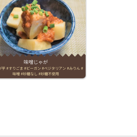
味噌じゃが
が芋
すりごま
ビーガン
ベジタリアン
みりん
味噌
砂糖なし
砂糖不使用