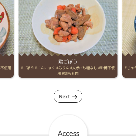
鶏ごぼう
糖不使用
Tags:
ごぼう
こんにゃく
みりん
人参
砂糖なし
砂糖不使
Tags:
じゃ
用
鶏もも肉
Next