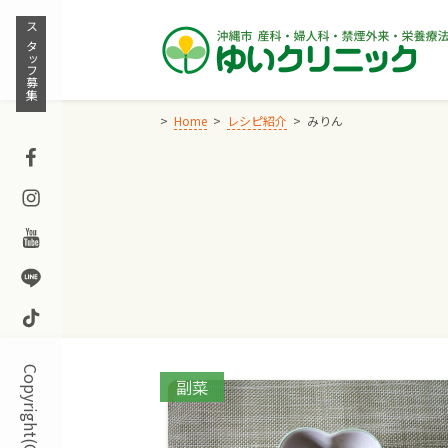
Skip
to
スタッフ募集
content
Home
レシピ紹介
みりん
Facebook
Instagram
Youtube
Line
TikTok
Categories:
副菜